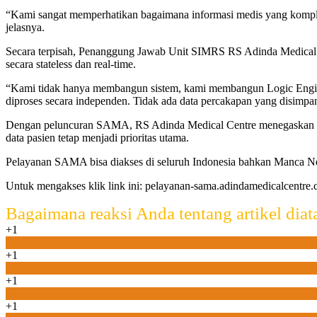
“Kami sangat memperhatikan bagaimana informasi medis yang komple
jelasnya.
Secara terpisah, Penanggung Jawab Unit SIMRS RS Adinda Medical
secara stateless dan real-time.
“Kami tidak hanya membangun sistem, kami membangun Logic Engine ya
diproses secara independen. Tidak ada data percakapan yang disimpan
Dengan peluncuran SAMA, RS Adinda Medical Centre menegaskan komi
data pasien tetap menjadi prioritas utama.
Pelayanan SAMA bisa diakses di seluruh Indonesia bahkan Manca Ne
Untuk mengakses klik link ini: pelayanan-sama.adindamedicalcentr
Bagaimana reaksi Anda tentang artikel diat
+1
0
+1
0
+1
0
+1