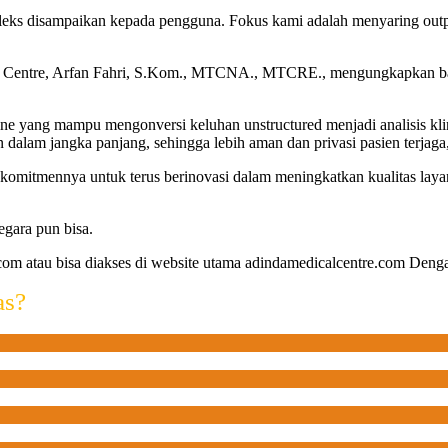
ks disampaikan kepada pengguna. Fokus kami adalah menyaring outpu
 Centre, Arfan Fahri, S.Kom., MTCNA., MTCRE., mengungkapkan bah
ng mampu mengonversi keluhan unstructured menjadi analisis klinis y
 dalam jangka panjang, sehingga lebih aman dan privasi pasien terjaga
tmennya untuk terus berinovasi dalam meningkatkan kualitas layana
gara pun bisa.
e.com atau bisa diakses di website utama adindamedicalcentre.com D
as?