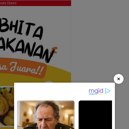
da Disini
×