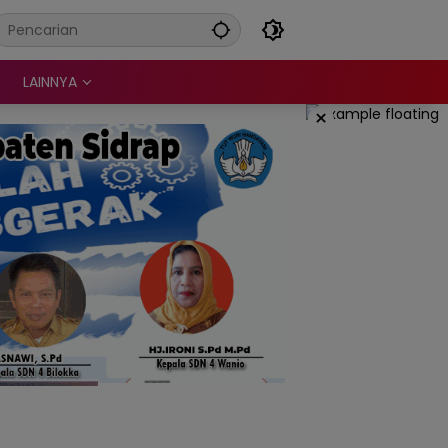
LAINNYA
×