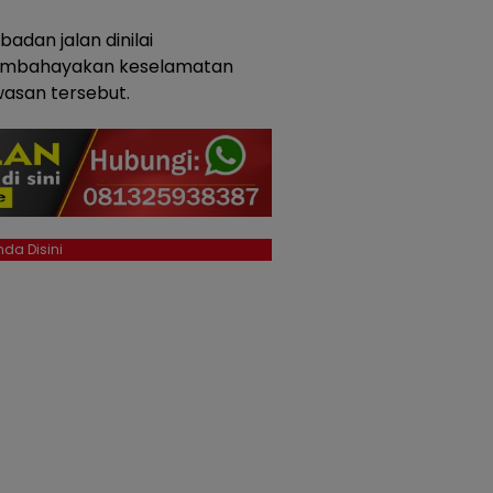
adan jalan dinilai
membahayakan keselamatan
wasan tersebut.
da Disini