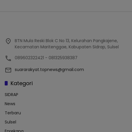
BTN Mula Reski Blok C No 13, Kelurahan Pangkajene,
Kecamatan Maritenggae, Kabupaten Sidrap, Sulsel
089602322421 - 081325938387
suararakyat.topnews@gmail.com
Kategori
SIDRAP
News
Terbaru
Sulsel
Enrekang