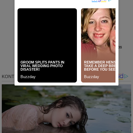
Tellu Limpoe Berbenah, Bupati Sidrap
Resmikan Jalan Bersih dan Kagum
Karnaval HUT RI
SIDRAP
Agustus 9, 2026
Fashion Wastra Glamour di Sidrap,
Syaharuddin Alrif: Tradisi Lokal Naik Kelas
dengan Sentuhan Modern
SIDRAP
Agustus 9, 2026