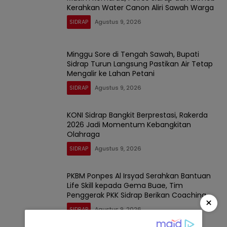
Kerahkan Water Canon Aliri Sawah Warga
SIDRAP
Agustus 9, 2026
Minggu Sore di Tengah Sawah, Bupati
Sidrap Turun Langsung Pastikan Air Tetap
Mengalir ke Lahan Petani
SIDRAP
Agustus 9, 2026
KONI Sidrap Bangkit Berprestasi, Rakerda
2026 Jadi Momentum Kebangkitan
Olahraga
SIDRAP
Agustus 9, 2026
PKBM Ponpes Al Irsyad Serahkan Bantuan
Life Skill kepada Gema Buae, Tim
Penggerak PKK Sidrap Berikan Coaching.
×
SIDRAP
Agustus 9, 2026