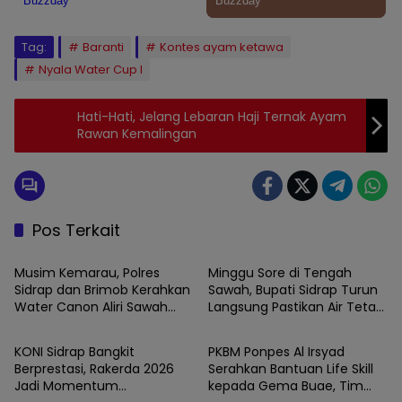
Tag:
Baranti
Kontes ayam ketawa
Nyala Water Cup I
Hati-Hati, Jelang Lebaran Haji Ternak Ayam
Rawan Kemalingan
Pos Terkait
SIDRAP
SIDRAP
Musim Kemarau, Polres
Minggu Sore di Tengah
Sidrap dan Brimob Kerahkan
Sawah, Bupati Sidrap Turun
Water Canon Aliri Sawah
Langsung Pastikan Air Tetap
SIDRAP
SIDRAP
Warga
Mengalir ke Lahan Petani
KONI Sidrap Bangkit
PKBM Ponpes Al Irsyad
Berprestasi, Rakerda 2026
Serahkan Bantuan Life Skill
Jadi Momentum
kepada Gema Buae, Tim
SIDRAP
SIDRAP