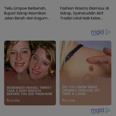
Kebangkitan Olahraga
Penggerak PKK Sidrap
Berikan Coaching.
Tellu Limpoe Berbenah,
Fashion Wastra Glamour di
Bupati Sidrap Resmikan
Sidrap, Syaharuddin Alrif:
Jalan Bersih dan Kagum
Tradisi Lokal Naik Kelas
Karnaval HUT RI
dengan Sentuhan Modern