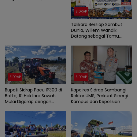
Wisatawan Dunia
SIDRAP
Tolikara Bersiap Sambut
Dunia, Willem Wandik:
Datang sebagai Tamu,
Pulang sebagai Saudara
SIDRAP
SIDRAP
Bupati Sidrap Pacu IP300 di
Kapolres Sidrap Sambangi
Botto, 10 Hektare Sawah
Rektor UMS, Perkuat Sinergi
Mulai Digarap dengan
Kampus dan Kepolisian
Rotavator dan Traktor