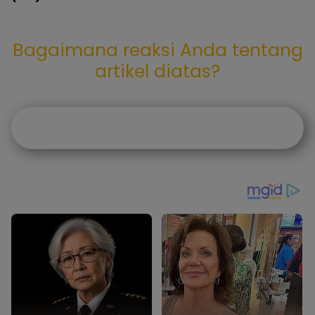
Bagaimana reaksi Anda tentang
artikel diatas?