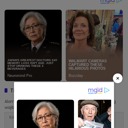
×
Tinggalkan Balasan
Alamat email Anda tidak akan dipublikasikan.
Ruas yang
wajib ditandai
*