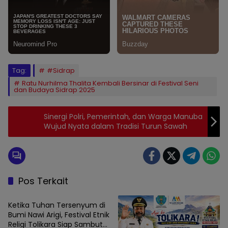
Tag:
#Sidrap
Ratu Nurhilma Thalita Kembali Bersinar di Festival Seni
dan Budaya Sidrap 2025
Sinergi Polri, Pemerintah, dan Warga Manuba
Wujud Nyata dalam Tradisi Turun Sawah
Pos Terkait
SIDRAP
Ketika Tuhan Tersenyum di
Bumi Nawi Arigi, Festival Etnik
Religi Tolikara Siap Sambut