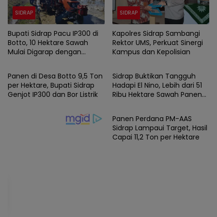
SIDRAP
SIDRAP
Bupati Sidrap Pacu IP300 di
Kapolres Sidrap Sambangi
Botto, 10 Hektare Sawah
Rektor UMS, Perkuat Sinergi
Mulai Digarap dengan
Kampus dan Kepolisian
SIDRAP
SIDRAP
Rotavator dan Traktor
Panen di Desa Botto 9,5 Ton
Sidrap Buktikan Tangguh
per Hektare, Bupati Sidrap
Hadapi El Nino, Lebih dari 51
Genjot IP300 dan Bor Listrik
Ribu Hektare Sawah Panen
SIDRAP
SIDRAP
dan PM-AAS Lampaui Target
Panen Perdana PM-AAS
Sidrap Lampaui Target, Hasil
Capai 11,2 Ton per Hektare