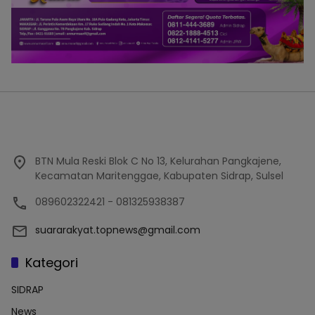
BTN Mula Reski Blok C No 13, Kelurahan Pangkajene,
Kecamatan Maritenggae, Kabupaten Sidrap, Sulsel
089602322421 - 081325938387
suararakyat.topnews@gmail.com
Kategori
SIDRAP
News