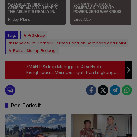
Tag:
#Sidrap
Nenek Sumi Terharu Terima Bantuan Sembako dari Polisi
Polres Sidrap Berbagi
SMAN 11 Sidrap Menggelar Aksi Nyata
Penghijauan, Memperingati Hari Lingkungan
Hidup Se Dunia.
Pos Terkait