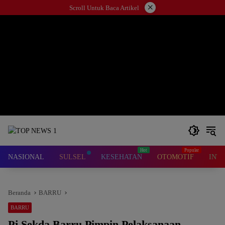
Langsung
×
Scroll Untuk Baca Artikel
ke
konten
NASIONAL
SULSEL
KESEHATAN
OTOMOTIF
INT
Beranda
BARRU
BARRU
Pj Sekda Barru Pimpin Pelaksanaan