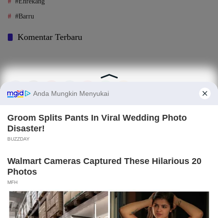
#Enrekang
#Barru
Komentar Terbaru
Tentang Kami
Legalitas (Perizinan)
Redaksi
SOP Perlindungan Jurnalis
Kode Etik Jurnalistik (KEJ)
Kode Etik Perilaku Perusahaan (KEPP)
Pedoman Media Siber (PMS)
Kode Etik Redaksi / Perusahaan PT TOP MEDIA MANDIRI
Disclaimer
Privacy Policy
Copy Right 2025 | PT. TOP MEDIA MANDIRI
×