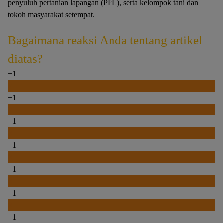
penyuluh pertanian lapangan (PPL), serta kelompok tani dan
tokoh masyarakat setempat.
Bagaimana reaksi Anda tentang artikel
diatas?
+1
0
+1
0
+1
0
+1
0
+1
0
+1
0
+1