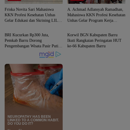
Friska Novita Sari Mahasiswa
A. Achmad Adlansyah Ramadhan,
KKN Profesi Kesehatan Unhas
Mahasiswa KKN Profesi Kesehatan
Gelar Edukasi dan Skrining LILA,
Unhas Gelar Program Kerja
BARRU
BARRU
Cegah KEK Sejak Dini di SMPN
”Gerakan Bersama Cuci Tangan
Satap 9 Barru
Pintar”
1 Foto
BRI Kucurkan Rp300 Juta,
Korwil BGN Kabupaten Barru
Pemkab Barru Dorong
Ikuti Rangkaian Peringatan HUT
Pengembangan Wisata Pasir Putih
ke-66 Kabupaten Barru
Batupute