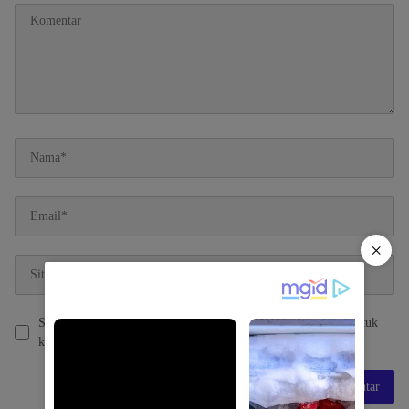
×
Simpan nama, email, dan situs web saya pada peramban ini untuk
komentar saya berikutnya.