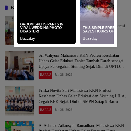
Baca Juga
Mahasiswa KKN Profesi Kesehatan Unhas
Laksanakan Program “CERIA”, Tingkatkan Literasi
Emosi Remaja di UPTD SMPN Satap 9 Barru
BARRU
Agustus 1, 2026
Sri Wahyuni Mahasiswa KKN Profesi Kesehatan
Unhas Gelar Edukasi Tablet Tambah Darah sebagai
Upaya Pencegahan Stunting Sejak Dini di UPTD
SMP Negeri Satap 9 Barru
BARRU
Juli 28, 2026
Friska Novita Sari Mahasiswa KKN Profesi
Kesehatan Unhas Gelar Edukasi dan Skrining LILA,
Cegah KEK Sejak Dini di SMPN Satap 9 Barru
BARRU
Juli 28, 2026
A. Achmad Adlansyah Ramadhan, Mahasiswa KKN