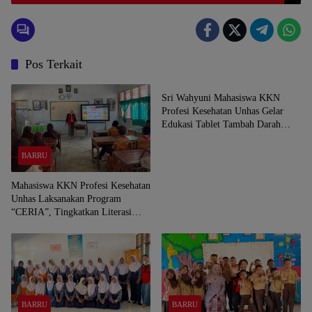
Pos Terkait
BARRU
Sri Wahyuni Mahasiswa KKN
Profesi Kesehatan Unhas Gelar
Edukasi Tablet Tambah Darah
sebagai Upaya Pencegahan
Stunting Sejak Dini di UPTD SMP
BARRU
Negeri Satap 9 Barru
Mahasiswa KKN Profesi Kesehatan
Unhas Laksanakan Program
“CERIA”, Tingkatkan Literasi
Emosi Remaja di UPTD SMPN
Satap 9 Barru
BARRU
BARRU