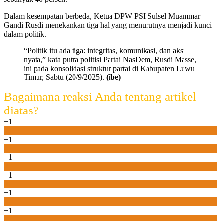
Dalam kesempatan berbeda, Ketua DPW PSI Sulsel Muammar
Gandi Rusdi menekankan tiga hal yang menurutnya menjadi kunci
dalam politik.
“Politik itu ada tiga: integritas, komunikasi, dan aksi
nyata,” kata putra politisi Partai NasDem, Rusdi Masse,
ini pada konsolidasi struktur partai di Kabupaten Luwu
Timur, Sabtu (20/9/2025).
(ibe)
Bagaimana reaksi Anda tentang artikel
diatas?
+1
0
+1
0
+1
0
+1
0
+1
0
+1
0