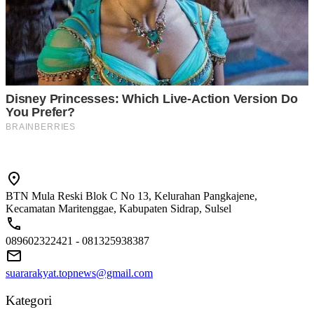
BTN Mula Reski Blok C No 13, Kelurahan Pangkajene,
Kecamatan Maritenggae, Kabupaten Sidrap, Sulsel
089602322421 - 081325938387
suararakyat.topnews@gmail.com
Kategori