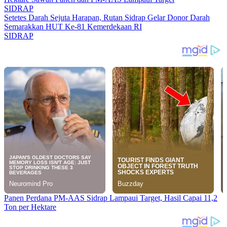
SIDRAP
Setetes Darah Sejuta Harapan, Rutan Sidrap Gelar Donor Darah
Semarakkan HUT Ke-81 Kemerdekaan RI
SIDRAP
Panen Perdana PM-AAS Sidrap Lampaui Target, Hasil Capai 11,2
Ton per Hektare