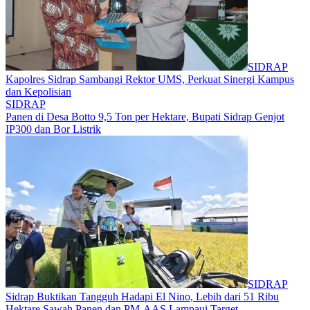
SIDRAP
Kapolres Sidrap Sambangi Rektor UMS, Perkuat Sinergi Kampus
dan Kepolisian
SIDRAP
Panen di Desa Botto 9,5 Ton per Hektare, Bupati Sidrap Genjot
IP300 dan Bor Listrik
SIDRAP
Sidrap Buktikan Tangguh Hadapi El Nino, Lebih dari 51 Ribu
Hektare Sawah Panen dan PM-AAS Lampaui Target