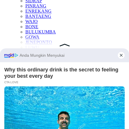
SIDRAP
PINRANG
ENREKANG
BANTAENG
WAJO
BONE
BULUKUMBA
GOWA
JENEPONTO
LUWU
LUWU TIMUR
LUWU UTARA
PALOPO
SINJAI
SOPPENG
TAKALAR
KESEHATAN
OTOMOTIF
INTERNASIONAL
TEKNOLOGI
INDEKS BERITA
LAINNYA
Manfaat Buah
Berita Otomotif
Berita Teknologi