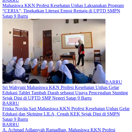
BARRU
Mahasiswa KKN Profesi Kesehatan Unhas Laksanakan Program
“CERIA”, Tingkatkan Literasi Emosi Remaja di UPTD SMPN
Satap 9 Barru
BARRU
Sri Wahyuni Mahasiswa KKN Profesi Kesehatan Unhas Gelar
Edukasi Tablet Tambah Darah sebagai Upaya Pencegahan Stunting
Sejak Dini di UPTD SMP Negeri Satap 9 Barru
BARRU
Friska Novita Sari Mahasiswa KKN Profesi Kesehatan Unhas Gelar
Edukasi dan Skrining LILA, Cegah KEK Sejak Dini di SMPN
Satap 9 Barru
BARRU
A. Achmad Adlansyah Ramadhan, Mahasiswa KKN Profesi