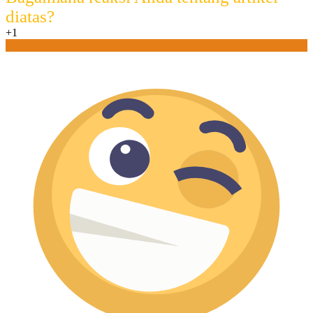
diatas?
+1
0