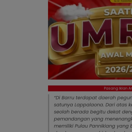
Pasang Iklan An
“Di Barru terdapat daerah pegu
satunya Lappalaona. Dari atas k
seolah berada begitu dekat de
pemandangan yang menenangkan h
memiliki Pulau Pannikiang yang b