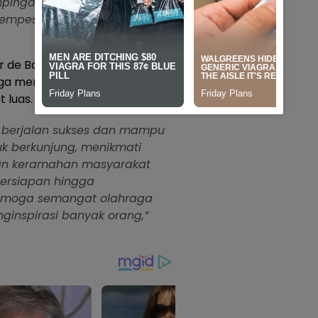
pingan, menghadirkan
empesona,” ungkapnya.
 de Barru 2025 tidak hanya
 juga memperkenalkan
 luas.
 berjalan sukses dan mampu
uk berkunjung, menikmati
kan keramahan masyarakat
 persiapan hingga
Semoga semangat olahraga
inspirasi banyak orang,”