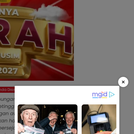
×
da Disini
nungan yang indah, salah
etinggian, kita bisa merasakan
ngan awan, menikmati
ati. Selain itu, kita juga
ersejarah, dihuni kelelawar