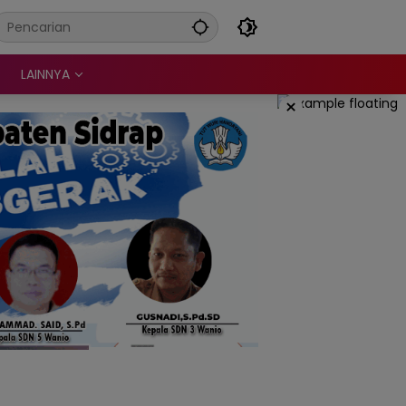
LAINNYA
×