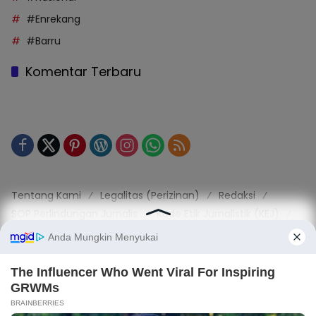
#Enrekang
#Barru
Komentar Terbaru
Tentang Kami
Legalitas (Perizinan)
Redaksi
SOP Perlindungan Jurnalis
Kode Etik Jurnalistik (KEJ)
Kode Etik Perilaku Perusahaan (KEPP)
Pedoman Media Siber (PMS)
Kode Etik Redaksi / Perusahaan PT TOP MEDIA MANDIRI
Disclaimer
Privacy Policy
Copy Right 2025 | PT. TOP MEDIA MANDIRI