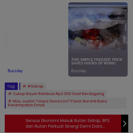
Tag:
#Sidrap
Cukup Bayar Retribusi Rp3.000 Saat Berdagang
Mau Jualan Tanpa Sewa Los? Pasar Baranti Buka
Kesempatan Emas
Sensus Ekonomi Masuk Rutan Sidrap, BPS
dan Rutan Perkuat Sinergi Demi Data
Pembangunan yang Akurat