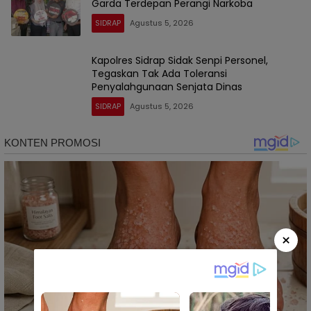
Garda Terdepan Perangi Narkoba
SIDRAP
Agustus 5, 2026
Kapolres Sidrap Sidak Senpi Personel,
Tegaskan Tak Ada Toleransi
Penyalahgunaan Senjata Dinas
SIDRAP
Agustus 5, 2026
×