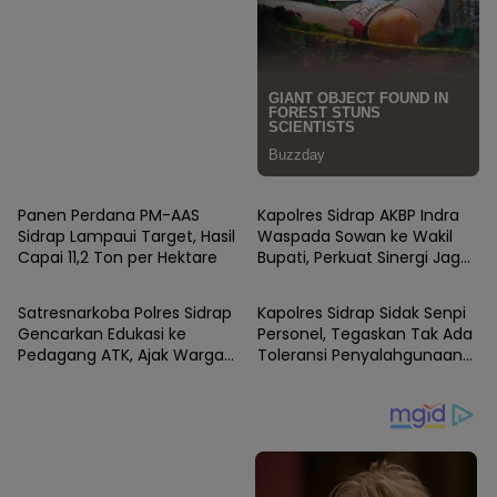
SIDRAP
SIDRAP
Panen Perdana PM-AAS
Kapolres Sidrap AKBP Indra
Sidrap Lampaui Target, Hasil
Waspada Sowan ke Wakil
Capai 11,2 Ton per Hektare
Bupati, Perkuat Sinergi Jaga
SIDRAP
SIDRAP
Kamtibmas dan Dukung
Pembangunan
Satresnarkoba Polres Sidrap
Kapolres Sidrap Sidak Senpi
Gencarkan Edukasi ke
Personel, Tegaskan Tak Ada
Pedagang ATK, Ajak Warga
Toleransi Penyalahgunaan
Jadi Garda Terdepan
Senjata Dinas
Perangi Narkoba