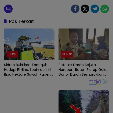
Pos Terkait
SIDRAP
SIDRAP
Sidrap Buktikan Tangguh
Setetes Darah Sejuta
Hadapi El Nino, Lebih dari 51
Harapan, Rutan Sidrap Gelar
Ribu Hektare Sawah Panen
Donor Darah Semarakkan
dan PM-AAS Lampaui Target
HUT Ke-81 Kemerdekaan RI