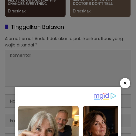
Tinggalkan Balasan
Alamat email Anda tidak akan dipublikasikan.
Ruas yang
wajib ditandai
*
×