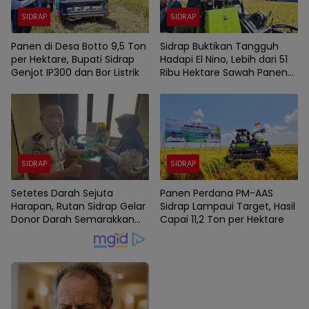
SIDRAP
SIDRAP
Panen di Desa Botto 9,5 Ton
Sidrap Buktikan Tangguh
per Hektare, Bupati Sidrap
Hadapi El Nino, Lebih dari 51
Genjot IP300 dan Bor Listrik
Ribu Hektare Sawah Panen
dan PM-AAS Lampaui Target
SIDRAP
SIDRAP
Setetes Darah Sejuta
Panen Perdana PM-AAS
Harapan, Rutan Sidrap Gelar
Sidrap Lampaui Target, Hasil
Donor Darah Semarakkan
Capai 11,2 Ton per Hektare
HUT Ke-81 Kemerdekaan RI