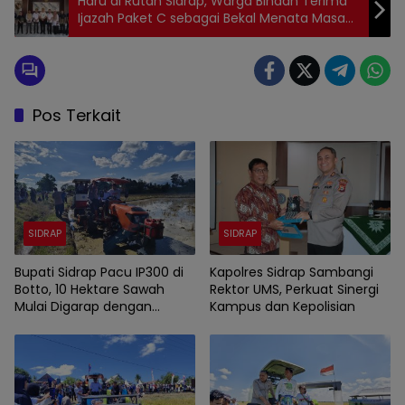
Haru di Rutan Sidrap, Warga Binaan Terima
Ijazah Paket C sebagai Bekal Menata Masa
Depan
Pos Terkait
SIDRAP
SIDRAP
Bupati Sidrap Pacu IP300 di
Kapolres Sidrap Sambangi
Botto, 10 Hektare Sawah
Rektor UMS, Perkuat Sinergi
Mulai Digarap dengan
Kampus dan Kepolisian
Rotavator dan Traktor