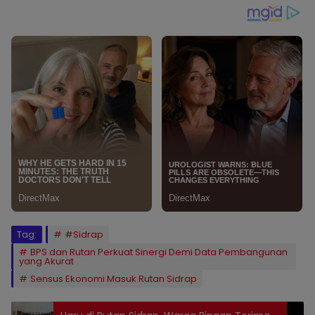
Tag:
#Sidrap
BPS dan Rutan Perkuat Sinergi Demi Data Pembangunan
yang Akurat
Sensus Ekonomi Masuk Rutan Sidrap