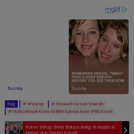
Tag:
#Sidrap
Dibawah ke Luar Daerah
Mafia Minyak Kuras Isi BBM Subsidi Solar SPBU Kanie
Polres Sidrap Gelar Baksos Religi di Masjid Al
Manar dan Gereja Katolik