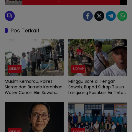
Pos Terkait
SIDRAP
SIDRAP
Musim Kemarau, Polres
Minggu Sore di Tengah
Sidrap dan Brimob Kerahkan
Sawah, Bupati Sidrap Turun
Water Canon Aliri Sawah
Langsung Pastikan Air Tetap
Warga
Mengalir ke Lahan Petani
SIDRAP
SIDRAP