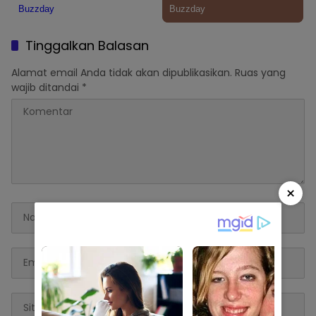
Tinggalkan Balasan
Alamat email Anda tidak akan dipublikasikan.
Ruas yang
wajib ditandai
*
×