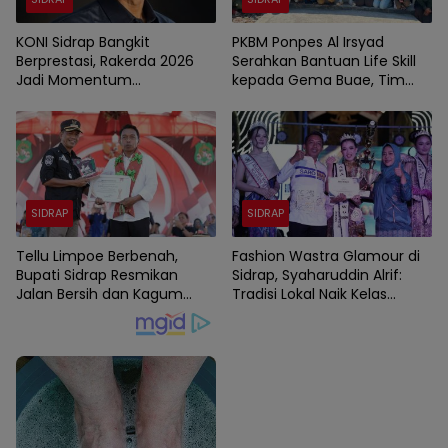
KONI Sidrap Bangkit
PKBM Ponpes Al Irsyad
Berprestasi, Rakerda 2026
Serahkan Bantuan Life Skill
Jadi Momentum
kepada Gema Buae, Tim
Kebangkitan Olahraga
Penggerak PKK Sidrap
Berikan Coaching.
SIDRAP
SIDRAP
Tellu Limpoe Berbenah,
Fashion Wastra Glamour di
Bupati Sidrap Resmikan
Sidrap, Syaharuddin Alrif:
Jalan Bersih dan Kagum
Tradisi Lokal Naik Kelas
Karnaval HUT RI
dengan Sentuhan Modern