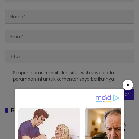
Simpan nama, email, dan situs web saya pada
peramban ini untuk komentar saya berikutnya.
×
Baca Juga
Sidrap Buktikan Tangguh Hadapi El Nino,
Lebih dari 51 Ribu Hektare Sawah Panen
dan PM-AAS Lampaui Target