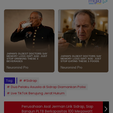
Tag:
#Sidrap
Dua Pelaku Asusila di Sidrap Diamankan Polisi
Live TikTok Berujung Jerat Hukum
Perusahaan Asal Jerman Lirik Sidrap, Siap
Bangun PLTB Berkapasitas 100 Megawatt