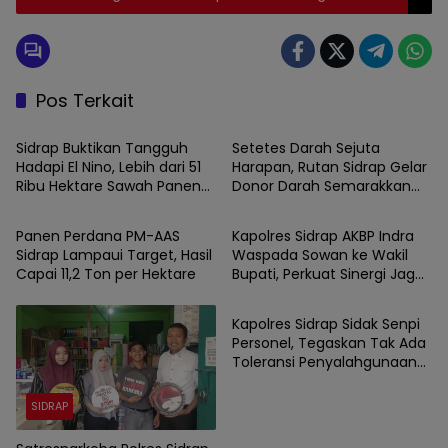
Pos Terkait
SIDRAP
SIDRAP
Sidrap Buktikan Tangguh
Setetes Darah Sejuta
Hadapi El Nino, Lebih dari 51
Harapan, Rutan Sidrap Gelar
Ribu Hektare Sawah Panen
Donor Darah Semarakkan
SIDRAP
SIDRAP
dan PM-AAS Lampaui Target
HUT Ke-81 Kemerdekaan RI
Panen Perdana PM-AAS
Kapolres Sidrap AKBP Indra
Sidrap Lampaui Target, Hasil
Waspada Sowan ke Wakil
Capai 11,2 Ton per Hektare
Bupati, Perkuat Sinergi Jaga
SIDRAP
Kamtibmas dan Dukung
Pembangunan
Kapolres Sidrap Sidak Senpi
Personel, Tegaskan Tak Ada
Toleransi Penyalahgunaan
Senjata Dinas
SIDRAP