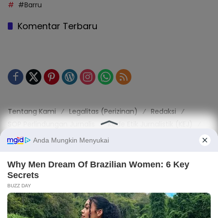
#Barru
Komentar Terbaru
Tentang Kami
Legalitas (Perizinan)
Redaksi
SOP Perlindungan Jurnalis
Kode Etik Jurnalistik (KEJ)
Kode Etik Perilaku Perusahaan (KEPP)
Pedoman Media Siber (PMS)
Kode Etik Redaksi / Perusahaan PT TOP MEDIA MANDIRI
Disclaimer
Privacy Policy
Copy Right 2025 | PT. TOP MEDIA MANDIRI