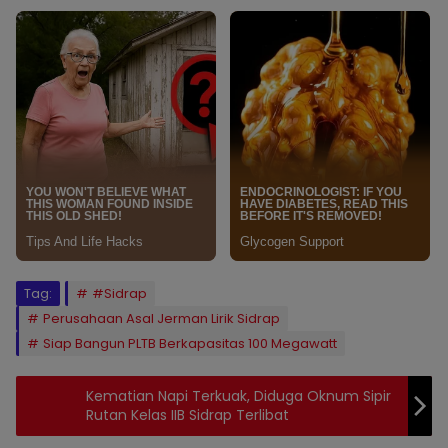
Tag:
#Sidrap
Perusahaan Asal Jerman Lirik Sidrap
Siap Bangun PLTB Berkapasitas 100 Megawatt
Kematian Napi Terkuak, Diduga Oknum Sipir
Rutan Kelas IIB Sidrap Terlibat