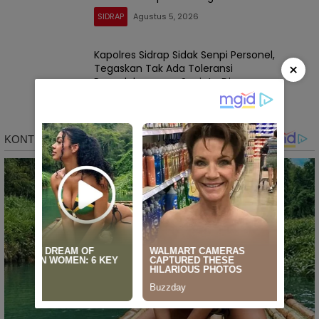
SIDRAP
Agustus 5, 2026
Kapolres Sidrap Sidak Senpi Personel,
×
Tegaskan Tak Ada Toleransi
Penyalahgunaan Senjata Dinas
SIDRAP
Agustus 5, 2026