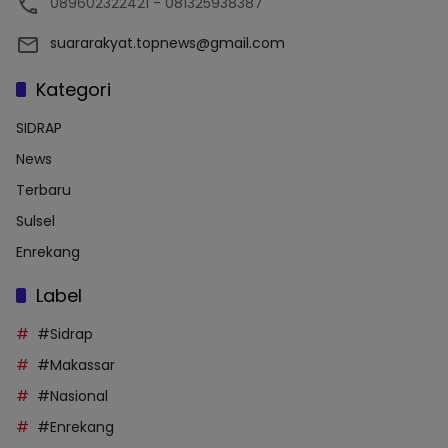
089602322421 - 081325938387
suararakyat.topnews@gmail.com
Kategori
SIDRAP
News
Terbaru
Sulsel
Enrekang
Label
#Sidrap
#Makassar
#Nasional
#Enrekang