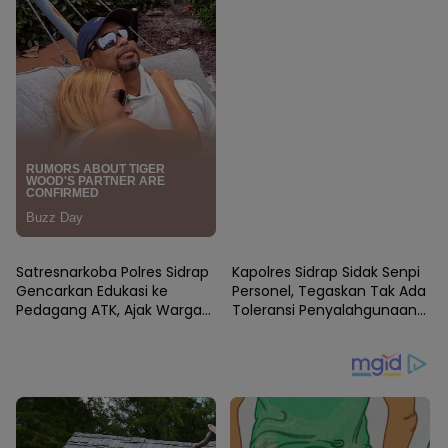
SIDRAP
SIDRAP
Satresnarkoba Polres Sidrap
Kapolres Sidrap Sidak Senpi
Gencarkan Edukasi ke
Personel, Tegaskan Tak Ada
Pedagang ATK, Ajak Warga
Toleransi Penyalahgunaan
Jadi Garda Terdepan
Senjata Dinas
Perangi Narkoba