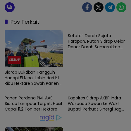
Pos Terkait
SIDRAP
Setetes Darah Sejuta
Harapan, Rutan Sidrap Gelar
Donor Darah Semarakkan
HUT Ke-81 Kemerdekaan RI
SIDRAP
Sidrap Buktikan Tangguh
Hadapi El Nino, Lebih dari 51
Ribu Hektare Sawah Panen
SIDRAP
SIDRAP
dan PM-AAS Lampaui Target
Panen Perdana PM-AAS
Kapolres Sidrap AKBP Indra
Sidrap Lampaui Target, Hasil
Waspada Sowan ke Wakil
Capai 11,2 Ton per Hektare
Bupati, Perkuat Sinergi Jaga
Kamtibmas dan Dukung
Pembangunan