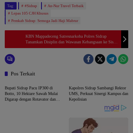
Tag:
#Sidrap
An-Nur Travel Terbaik
Lepas 105 CJH Khusus
Pemkab Sidrap: Semoga Jadi Haji Mabrur
KBN Mappadeceng Satresnarkoba Polres Sidrap
Tanamkan Disiplin dan Wawasan Kebangsaan ke Siswa
SMAN 2 Sidrap
Pos Terkait
SIDRAP
SIDRAP
Bupati Sidrap Pacu IP300 di
Kapolres Sidrap Sambangi Rektor
Botto, 10 Hektare Sawah Mulai
UMS, Perkuat Sinergi Kampus dan
Digarap dengan Rotavator dan
Kepolisian
Traktor