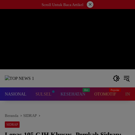
Langsung
×
Scroll Untuk Baca Artikel
ke
konten
NASIONAL
SULSEL
KESEHATAN
OTOMOTIF
INT
Beranda
SIDRAP
SIDRAP
Lepas 105 CJH Khusus, Pemkab Sidrap: