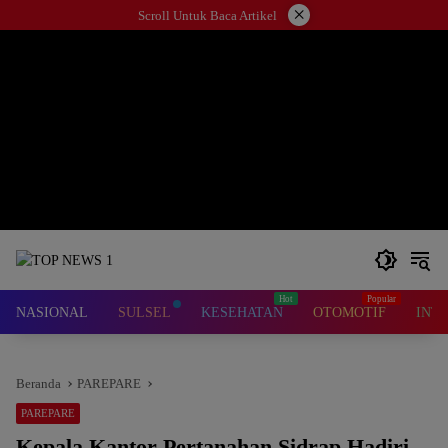
Langsung
×
Scroll Untuk Baca Artikel
ke
konten
NASIONAL
SULSEL
KESEHATAN
OTOMOTIF
INT
Beranda
PAREPARE
PAREPARE
Kepala Kantor Pertanahan Sidrap Hadiri