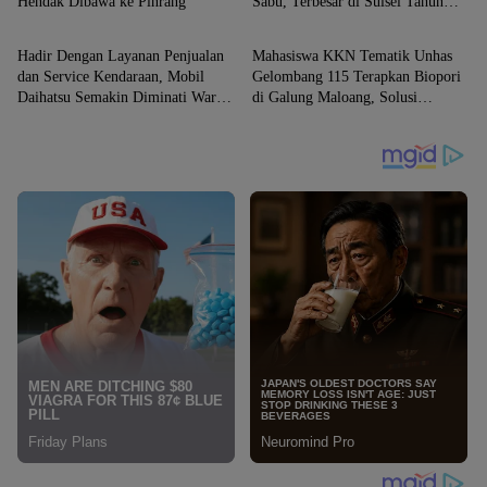
Hendak Dibawa ke Pinrang
Sabu, Terbesar di Sulsel Tahun
Berita
PAREPARE
2026
Hadir Dengan Layanan Penjualan
Mahasiswa KKN Tematik Unhas
dan Service Kendaraan, Mobil
Gelombang 115 Terapkan Biopori
Daihatsu Semakin Diminati Warga
di Galung Maloang, Solusi
Sidrap.
Resapan Air dan Pengelolaan
Sampah Organik