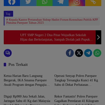
Tag:
Kepala Kantor Pertanahan Sidrap Hadiri Forum Konsultasi Publik KPP
Pratama Parepare Tahun 2025
UPT SMP Negeri 2 Dua Pitue Wujudkan Sekolah
Hijau dan Berkelanjutan, Sampah Diolah jadi Pupuk
organik
Pos Terkait
PAREPARE
PAREPARE
Ketua Harian Baru Langsung
Operasi Senyap Polres Parepare
Bergerak, IKA Smansa Parepare
Tangkap Tersangka Kunci 41 Kg
Awali Program dengan Pengajian
Sabu di Dekat Perbatasan
PAREPARE
PAREPARE
dan Bukber Muharram
Malaysia-Sebatik
Digaji Rp900 Juta Sekali Jalan,
Rekor Fantastis! Polres Parepare
Jaringan Sabu 41 Kg dari Malaysia
Gagalkan Peredaran 41 Kilogram