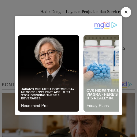
×
Hadir Dengan Layanan Penjualan dan Service
Kendaraan, Mobil Daihatsu Semakin Diminati
Warga Sidrap.
Berita
April 11, 2026
Mahasiswa KKN Tematik Unhas Gelombang 115
Terapkan Biopori di Galung Maloang, Solusi
Resapan Air dan Pengelolaan Sampah Organik
PAREPARE
Januari 31, 2026