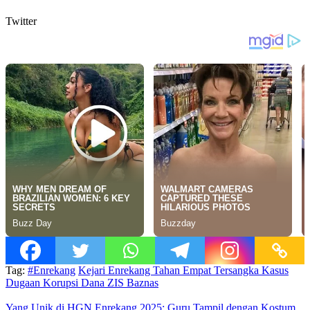
Twitter
Tag:
#Enrekang
Kejari Enrekang Tahan Empat Tersangka Kasus
Dugaan Korupsi Dana ZIS Baznas
Yang Unik di HGN Enrekang 2025; Guru Tampil dengan Kostum