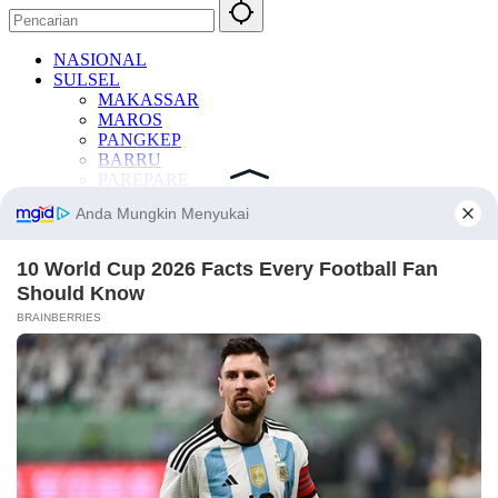
NASIONAL
SULSEL
MAKASSAR
MAROS
PANGKEP
BARRU
PAREPARE
SIDRAP
PINRANG
ENREKANG
BANTAENG
WAJO
BONE
BULUKUMBA
GOWA
JENEPONTO
LUWU
LUWU TIMUR
LUWU UTARA
PALOPO
SINJAI
SOPPENG