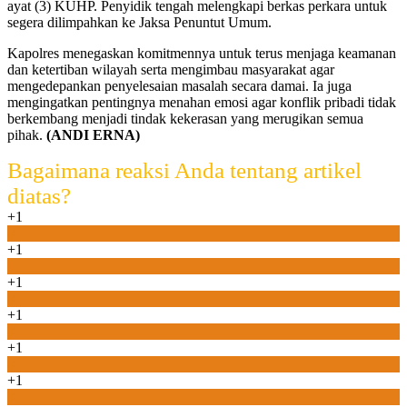
ayat (3) KUHP. Penyidik tengah melengkapi berkas perkara untuk
segera dilimpahkan ke Jaksa Penuntut Umum.
Kapolres menegaskan komitmennya untuk terus menjaga keamanan
dan ketertiban wilayah serta mengimbau masyarakat agar
mengedepankan penyelesaian masalah secara damai. Ia juga
mengingatkan pentingnya menahan emosi agar konflik pribadi tidak
berkembang menjadi tindak kekerasan yang merugikan semua
pihak.
(ANDI ERNA)
Bagaimana reaksi Anda tentang artikel
diatas?
+1
0
+1
1
+1
0
+1
0
+1
0
+1
0