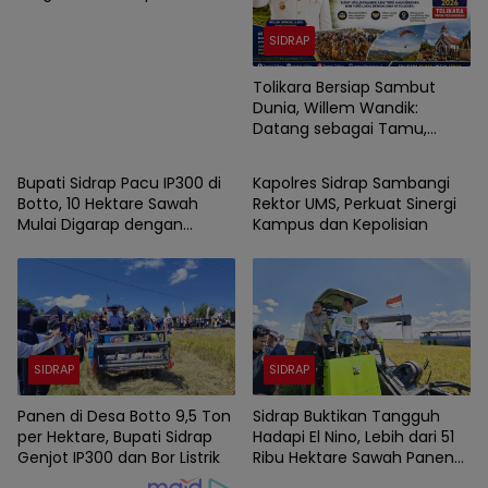
Wisatawan Dunia
SIDRAP
Tolikara Bersiap Sambut
Dunia, Willem Wandik:
Datang sebagai Tamu,
SIDRAP
SIDRAP
Pulang sebagai Saudara
Bupati Sidrap Pacu IP300 di
Kapolres Sidrap Sambangi
Botto, 10 Hektare Sawah
Rektor UMS, Perkuat Sinergi
Mulai Digarap dengan
Kampus dan Kepolisian
Rotavator dan Traktor
SIDRAP
SIDRAP
Panen di Desa Botto 9,5 Ton
Sidrap Buktikan Tangguh
per Hektare, Bupati Sidrap
Hadapi El Nino, Lebih dari 51
Genjot IP300 dan Bor Listrik
Ribu Hektare Sawah Panen
dan PM-AAS Lampaui Target