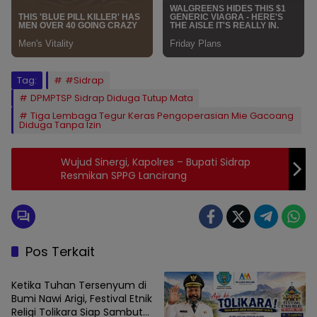
Tag:
#Sidrap
DPMPTSP Sidrap Diduga Tutup Mata
Tiga Lembaga Tegur Keras Pengoperasian Mie Gacoang
Diduga Tanpa Izin
Wujud Sinergi, Kapolres – Bupati Sidrap
Resmikan SPPG Lancirang
Pos Terkait
SIDRAP
Ketika Tuhan Tersenyum di
Bumi Nawi Arigi, Festival Etnik
Religi Tolikara Siap Sambut