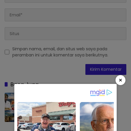
Simpan nama, email, dan situs web saya pada
peramban ini untuk komentar saya berikutnya.
×
Baca Juga
Ketika Tuhan Tersenyum di Bumi Nawi
Arigi, Festival Etnik Religi Tolikara Siap
Sambut Wisatawan Dunia
SIDRAP
Agustus 8, 2026