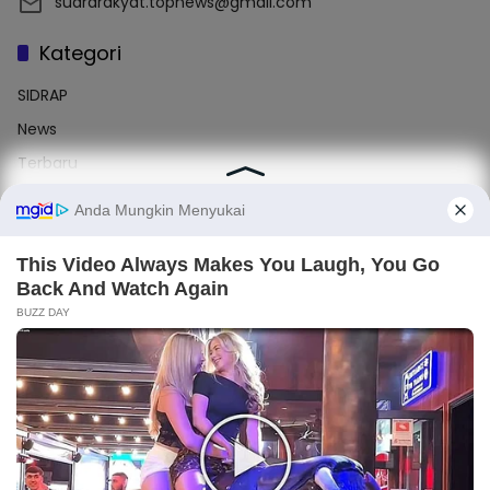
suararakyat.topnews@gmail.com
Kategori
SIDRAP
News
Terbaru
Sulsel
Enrekang
Label
#Sidrap
#Makassar
#Nasional
#Enrekang
#Barru
Light
Dark
×