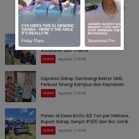
Tolikara Bersiap Sambut Dunia, Willem
Wandik: Datang sebagai Tamu, Pulang
sebagai Saudara
SIDRAP
Agustus 8, 2026
Bupati Sidrap Pacu IP300 di Botto, 10
Hektare Sawah Mulai Digarap dengan
Rotavator dan Traktor
SIDRAP
Agustus 7, 2026
Kapolres Sidrap Sambangi Rektor UMS,
Perkuat Sinergi Kampus dan Kepolisian
SIDRAP
Agustus 7, 2026
Panen di Desa Botto 9,5 Ton per Hektare,
Bupati Sidrap Genjot IP300 dan Bor Listrik
SIDRAP
Agustus 7, 2026