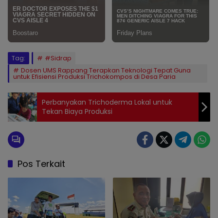
Tag:
#Sidrap
Dosen UMS Rappang Terapkan Teknologi Tepat Guna
untuk Efisiensi Produksi Trichokompos di Desa Paria
Perbanyakan Trichoderma Lokal untuk
Tekan Biaya Produksi
Pos Terkait