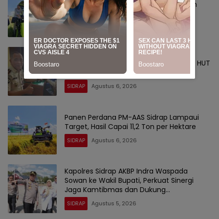
Lebih dari 51 Ribu Hektare Sawah Panen
dan PM-AAS Lampaui Target
SIDRAP
Agustus 6, 2026
Setetes Darah Sejuta Harapan, Rutan
Sidrap Gelar Donor Darah Semarakkan HUT
Ke-81 Kemerdekaan RI
SIDRAP
Agustus 6, 2026
Panen Perdana PM-AAS Sidrap Lampaui
Target, Hasil Capai 11,2 Ton per Hektare
SIDRAP
Agustus 6, 2026
Kapolres Sidrap AKBP Indra Waspada
Sowan ke Wakil Bupati, Perkuat Sinergi
Jaga Kamtibmas dan Dukung
Pembangunan
SIDRAP
Agustus 5, 2026