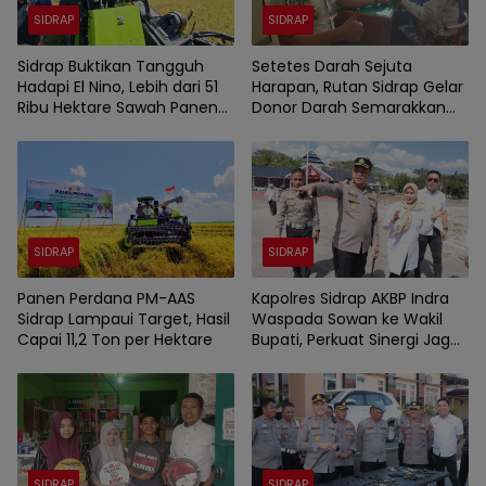
SIDRAP
SIDRAP
Sidrap Buktikan Tangguh
Setetes Darah Sejuta
Hadapi El Nino, Lebih dari 51
Harapan, Rutan Sidrap Gelar
Ribu Hektare Sawah Panen
Donor Darah Semarakkan
dan PM-AAS Lampaui Target
HUT Ke-81 Kemerdekaan RI
SIDRAP
SIDRAP
Panen Perdana PM-AAS
Kapolres Sidrap AKBP Indra
Sidrap Lampaui Target, Hasil
Waspada Sowan ke Wakil
Capai 11,2 Ton per Hektare
Bupati, Perkuat Sinergi Jaga
Kamtibmas dan Dukung
Pembangunan
SIDRAP
SIDRAP