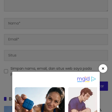
×
Simpan nama, email, dan situs web saya pada
peramban ini untuk komentar saya berikutnya.
Baca Juga
Sidrap Buktikan Tangguh Hadapi El Nino,