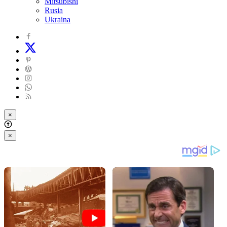
Mitsubishi
Rusia
Ukraina
×
×