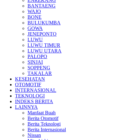
ENREKANG
BANTAENG
WAJO
BONE
BULUKUMBA
GOWA
JENEPONTO
LUWU
LUWU TIMUR
LUWU UTARA
PALOPO
SINJAI
SOPPENG
TAKALAR
KESEHATAN
OTOMOTIF
INTERNASIONAL
TEKNOLOGI
INDEKS BERITA
LAINNYA
Manfaat Buah
Berita Otomotif
Berita Teknologi
Berita Internasional
Nissan