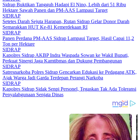
Sidrap Buktikan Tangguh Hadapi El Nino, Lebih dari 51 Ribu
Hektare Sawah Panen dan PM-AAS Lampaui Target
SIDRAP
Setetes Darah Sejuta Harapan, Rutan Sidrap Gelar Donor Darah
Semarakkan HUT Ke-81 Kemerdekaan RI
SIDRAP
Panen Perdana PM-AAS Sidrap Lampaui Target, Hasil Capai 11,2
Ton per Hektare
SIDRAP
Kapolres Sidrap AKBP Indra Waspada Sowan ke Wakil Bupati,
Perkuat Sinergi Jaga Kamtibmas dan Dukung Pembangunan
SIDRAP
Satresnarkoba Polres Sidrap Gencarkan Edukasi ke Pedagang ATK,
Ajak Warga Jadi Garda Terdepan Perangi Narkoba
SIDRAP
Kapolres Sidrap Sidak Senpi Personel, Tegaskan Tak Ada Toleransi
Penyalahgunaan Senjata Dinas