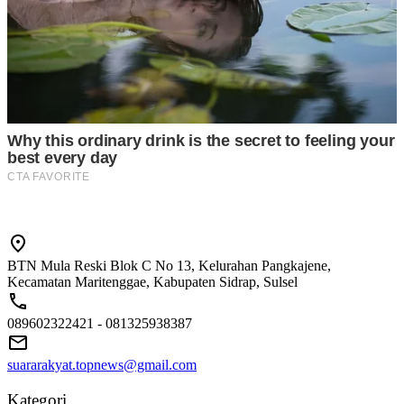
BTN Mula Reski Blok C No 13, Kelurahan Pangkajene,
Kecamatan Maritenggae, Kabupaten Sidrap, Sulsel
089602322421 - 081325938387
suararakyat.topnews@gmail.com
Kategori