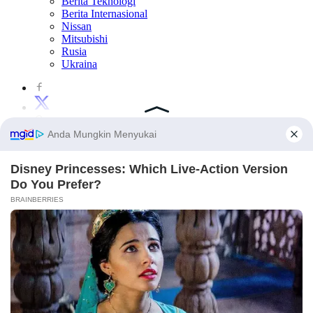
Berita Teknologi
Berita Internasional
Nissan
Mitsubishi
Rusia
Ukraina
×
×