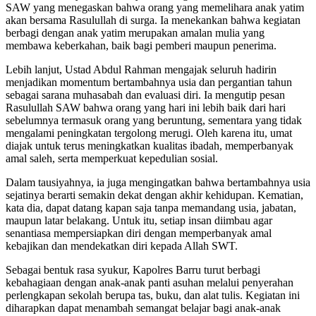
SAW yang menegaskan bahwa orang yang memelihara anak yatim
akan bersama Rasulullah di surga. Ia menekankan bahwa kegiatan
berbagi dengan anak yatim merupakan amalan mulia yang
membawa keberkahan, baik bagi pemberi maupun penerima.
Lebih lanjut, Ustad Abdul Rahman mengajak seluruh hadirin
menjadikan momentum bertambahnya usia dan pergantian tahun
sebagai sarana muhasabah dan evaluasi diri. Ia mengutip pesan
Rasulullah SAW bahwa orang yang hari ini lebih baik dari hari
sebelumnya termasuk orang yang beruntung, sementara yang tidak
mengalami peningkatan tergolong merugi. Oleh karena itu, umat
diajak untuk terus meningkatkan kualitas ibadah, memperbanyak
amal saleh, serta memperkuat kepedulian sosial.
Dalam tausiyahnya, ia juga mengingatkan bahwa bertambahnya usia
sejatinya berarti semakin dekat dengan akhir kehidupan. Kematian,
kata dia, dapat datang kapan saja tanpa memandang usia, jabatan,
maupun latar belakang. Untuk itu, setiap insan diimbau agar
senantiasa mempersiapkan diri dengan memperbanyak amal
kebajikan dan mendekatkan diri kepada Allah SWT.
Sebagai bentuk rasa syukur, Kapolres Barru turut berbagi
kebahagiaan dengan anak-anak panti asuhan melalui penyerahan
perlengkapan sekolah berupa tas, buku, dan alat tulis. Kegiatan ini
diharapkan dapat menambah semangat belajar bagi anak-anak