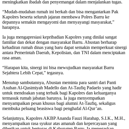
meningkatkan ibadah dan penyemangat dalam menjalankan tugas.
“Mudah-mudahan rumah ini berkah dan bisa mengantarkan Pak
Kapolres beserta seluruh jajaran membawa Polres Barru ke
depannya semakin mengayomi dan menyayangi masyarakat,”
harapnya.
Ia juga mengapresiasi kepribadian Kapolres yang dinilai sangat
familiar dan dekat dengan masyarakat Barru. Abustan berharap
kehadiran rumah dinas yang baru dapat semakin memperkuat sinergi
antara Pemerintah Daerah, Kepolisian, dan TNI dalam menciptakan
rasa aman.
“Harapan kita, sinergi ini bisa mewujudkan masyarakat Barru
Sejahtera Lebih Cepat,” tegasnya.
Menutup sambutannya, Abustan meminta para santri dari Panti
Asuhan Al-Qasimiyah Madello dan At-Taufiq Padaelo yang hadir
untuk mendoakan yang terbaik bagi Kapolres dan keluarganya
termasuk rumah jabatan barunya. Ia juga menyempatkan
menyampaikan pesan khusus bagi alumni At-Taufiq, sekaligus
membuka peluang beasiswa bagi penghafal Al-Qur’an.
Selanjutnya, Kapolres AKBP Ananda Fauzi Harahap, S.I.K., M.H.,
menyampaikan rasa syukur atas amanah dan kepercayaan yang
diberikan untuk bertugas di Kabupaten Barru. Ia menegaskan