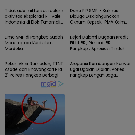
Tidak ada militerisasi dalam
Dana PIP SMP 7 Kalmas
aktivitas eksplorasi PT Vale
Diduga Disalahgunakan
Indonesia di Blok Tanamalia,
Oknum Kepsek, IPMA Kalmas
Berita
Berita
Luwu Timur, Sulawesi
Tuntut Copot Kepsek
Selatan (Sulsel)
Lima SMP di Pangkep Sudah
Kejari Dalami Dugaan Kredit
Menerapkan Kurikulum
Fiktif BRI, Pimcab BRI
Merdeka
Pangkep : Apresiasi Tindak
Berita
Berita
Lanjut Cepat Pihak Berwajib
Pekan Akhir Ramadan, TTNT
Arogansi Rombongan Konvoi
Asade dan Bhayangkari Pila
Ugal Ugalan Dijalan, Polres
21 Polres Pangkep Berbagi
Pangkep Lengah Jaga
Wilayah Hukum