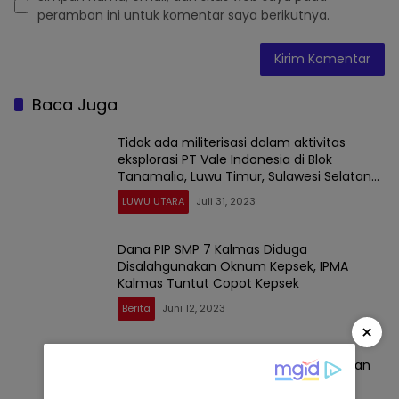
peramban ini untuk komentar saya berikutnya.
Baca Juga
Tidak ada militerisasi dalam aktivitas
eksplorasi PT Vale Indonesia di Blok
Tanamalia, Luwu Timur, Sulawesi Selatan
(Sulsel)
LUWU UTARA
Juli 31, 2023
Dana PIP SMP 7 Kalmas Diduga
Disalahgunakan Oknum Kepsek, IPMA
Kalmas Tuntut Copot Kepsek
Berita
Juni 12, 2023
×
Lima SMP di Pangkep Sudah Menerapkan
Kurikulum Merdeka