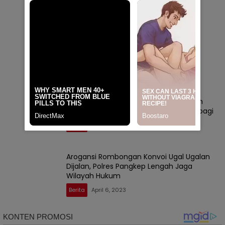
Berita
Mei 17, 2023
Kejari Dalami Dugaan Kredit Fiktif BRI,
Pimcab BRI Pangkep : Apresiasi Tindak
Lanjut Cepat Pihak Berwajib
Berita
Mei 4, 2023
Pekan Akhir Ramadan, TTNT Asade dan
Bhayangkari Pila 21 Polres Pangkep Berbagi
Berita
April 17, 2023
Arogansi Rombongan Konvoi Ugal Ugalan
Dijalan, Polres Pangkep Lengah Jaga
Wilayah Hukum
Berita
April 6, 2023