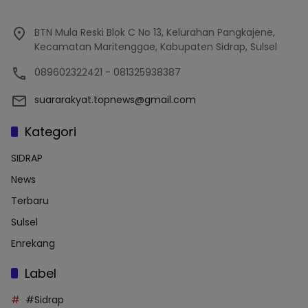
BTN Mula Reski Blok C No 13, Kelurahan Pangkajene,
Kecamatan Maritenggae, Kabupaten Sidrap, Sulsel
089602322421 - 081325938387
suararakyat.topnews@gmail.com
Kategori
SIDRAP
News
Terbaru
Sulsel
Enrekang
Label
#Sidrap