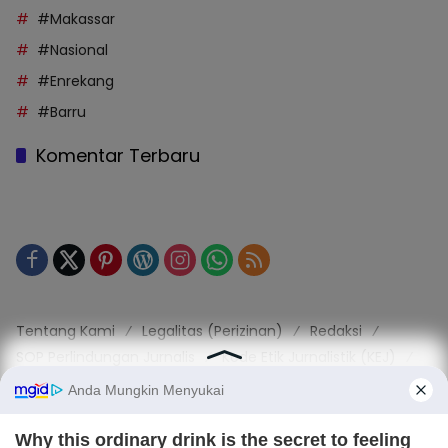
#Makassar
#Nasional
#Enrekang
#Barru
Komentar Terbaru
Tentang Kami
Legalitas (Perizinan)
Redaksi
SOP Perlindungan Jurnalis
Kode Etik Jurnalistik (KEJ)
Kode Etik Perilaku Perusahaan (KEPP)
Pedoman Media Siber (PMS)
Kode Etik Redaksi / Perusahaan PT TOP MEDIA MANDIRI