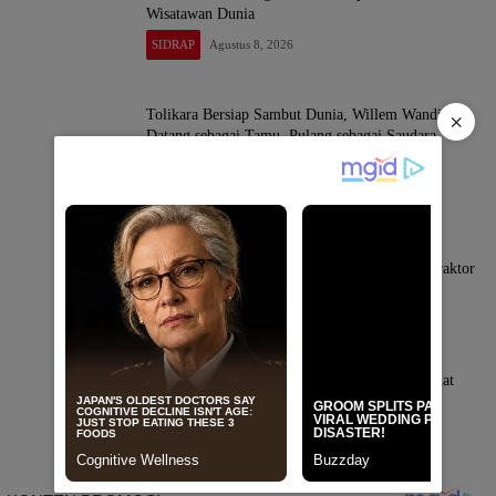
Wisatawan Dunia
SIDRAP
Agustus 8, 2026
Tolikara Bersiap Sambut Dunia, Willem Wandik:
×
Datang sebagai Tamu, Pulang sebagai Saudara
SIDRAP
Agustus 8, 2026
Bupati Sidrap Pacu IP300 di Botto, 10 Hektare
Sawah Mulai Digarap dengan Rotavator dan Traktor
SIDRAP
Agustus 7, 2026
Kapolres Sidrap Sambangi Rektor UMS, Perkuat
Sinergi Kampus dan Kepolisian
SIDRAP
Agustus 7, 2026