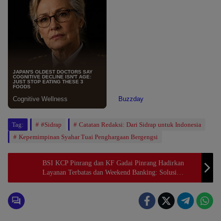
Tag:
#Sidrap
Catatan Redaksi: Dari Sidrap untuk Indonesia
Kepemimpinan Syahar Tuai Penghargaan Bergengsi
BSI KCP Pinrang dan KF Gadai Pinrang Hadirkan
Layanan Terbatas dan Weekend Banking: Solusi
Mudah Transaksi di Hari Libur