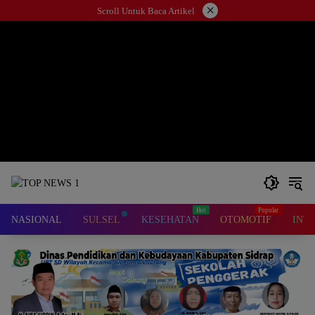
Langsung
×
Scroll Untuk Baca Artikel
ke
konten
NASIONAL
SULSEL
KESEHATAN
OTOMOTIF
INT