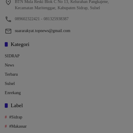
BTN Mula Reski Blok C No 13, Kelurahan Pangkajene,
Kecamatan Maritenggae, Kabupaten Sidrap, Sulsel
089602322421 - 081325938387
suararakyat.topnews@gmail.com
Kategori
SIDRAP
News
Terbaru
Sulsel
Enrekang
Label
#Sidrap
#Makassar