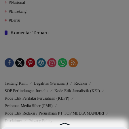
#Nasional
#Enrekang
#Barru
Komentar Terbaru
Tentang Kami
Legalitas (Perizinan)
Redaksi
SOP Perlindungan Jurnalis
Kode Etik Jurnalistik (KEJ)
Kode Etik Perilaku Perusahaan (KEPP)
Pedoman Media Siber (PMS)
Kode Etik Redaksi / Perusahaan PT TOP MEDIA MANDIRI
Disclaimer
Privacy Policy