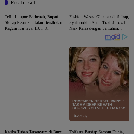
Pos Terkait
SIDRAP
SIDRAP
Tellu Limpoe Berbenah, Bupati
Fashion Wastra Glamour di Sidrap,
Sidrap Resmikan Jalan Bersih dan
Syaharuddin Alrif: Tradisi Lokal
Kagum Karnaval HUT RI
Naik Kelas dengan Sentuhan
Modern
SIDRAP
SIDRAP
Ketika Tuhan Tersenyum di Bumi
Tolikara Bersiap Sambut Dunia,