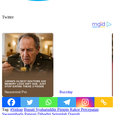
Twitter
Tag:
#Sidrap
Bupati Syaharuddin Pimpin Rakor Percepatan
Swasembada Pangan
Dihadiri Sejumlah Daerah