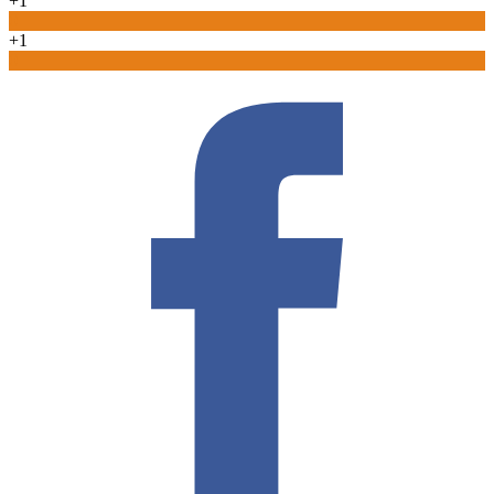
+1
0
+1
0