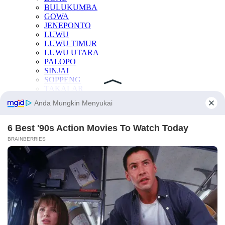
BULUKUMBA
GOWA
JENEPONTO
LUWU
LUWU TIMUR
LUWU UTARA
PALOPO
SINJAI
SOPPENG
TAKALAR
KESEHATAN
OTOMOTIF
INTERNASIONAL
TEKNOLOGI
INDEKS BERITA
LAINNYA
Manfaat Buah
Berita Otomotif
Berita Teknologi
Berita Internasional
Nissan
Mitsubishi
Rusia
Ukraina