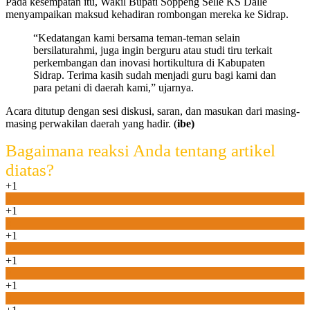
Pada kesempatan itu, Wakil Bupati Soppeng Selle KS Dalle
menyampaikan maksud kehadiran rombongan mereka ke Sidrap.
“Kedatangan kami bersama teman-teman selain
bersilaturahmi, juga ingin berguru atau studi tiru terkait
perkembangan dan inovasi hortikultura di Kabupaten
Sidrap. Terima kasih sudah menjadi guru bagi kami dan
para petani di daerah kami,” ujarnya.
Acara ditutup dengan sesi diskusi, saran, dan masukan dari masing-
masing perwakilan daerah yang hadir. (
ibe)
Bagaimana reaksi Anda tentang artikel
diatas?
+1
0
+1
0
+1
0
+1
0
+1
0