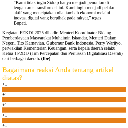
“Kami tidak ingin Sidrap hanya menjadi penonton di
tengah arus transformasi ini. Kami ingin menjadi pelaku
aktif yang menciptakan nilai tambah ekonomi melalui
inovasi digital yang berpihak pada rakyat,” tegas
Bupati.
Kegiatan FEKDI 2025 dihadiri Menteri Koordinator Bidang
Pemberdayaan Masyarakat Muhaimin Iskandar, Menteri Dalam
Negeri, Tito Karnavian, Gubernur Bank Indonesia, Perry Warjiyo,
perwakilan Kementerian Keuangan, serta kepala daerah selaku
Ketua TP2DD (Tim Percepatan dan Perluasan Digitalisasi Daerah)
dari berbagai daerah.
(Ibe)
Bagaimana reaksi Anda tentang artikel
diatas?
+1
0
+1
0
+1
0
+1
0
+1