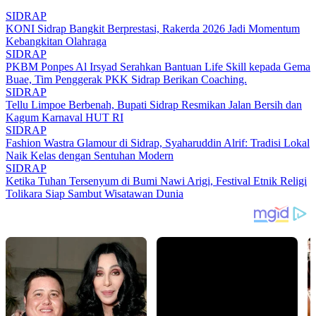
SIDRAP
KONI Sidrap Bangkit Berprestasi, Rakerda 2026 Jadi Momentum
Kebangkitan Olahraga
SIDRAP
PKBM Ponpes Al Irsyad Serahkan Bantuan Life Skill kepada Gema
Buae, Tim Penggerak PKK Sidrap Berikan Coaching.
SIDRAP
Tellu Limpoe Berbenah, Bupati Sidrap Resmikan Jalan Bersih dan
Kagum Karnaval HUT RI
SIDRAP
Fashion Wastra Glamour di Sidrap, Syaharuddin Alrif: Tradisi Lokal
Naik Kelas dengan Sentuhan Modern
SIDRAP
Ketika Tuhan Tersenyum di Bumi Nawi Arigi, Festival Etnik Religi
Tolikara Siap Sambut Wisatawan Dunia