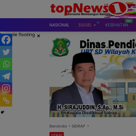
Langsung
ke
konten
NASIONAL
SULSEL
KESEHATAN
×
Beranda
SIDRAP
SIDRAP