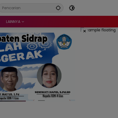
LAINNYA
×