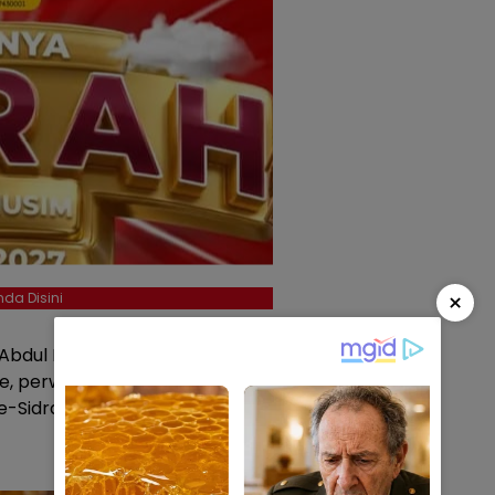
×
da Disini
p Abdul Rahman yang juga
e, perwakilan Camat Watang
e-Sidrap.