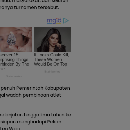
nitia, masyarakat, dan seluruh
ranya turnamen tersebut.
 penuh Pemerintah Kabupaten
gai wadah pembinaan atlet
kelanjutan hingga lima tahun ke
ersiapan menghadapi Pekan
ten Wajo.