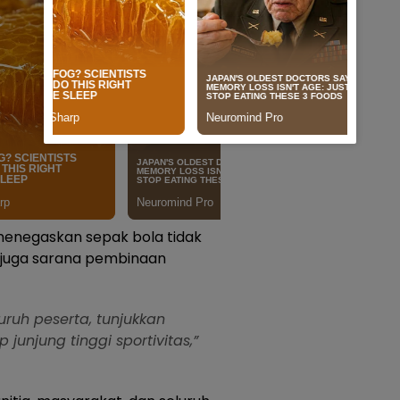
enegaskan sepak bola tidak
i juga sarana pembinaan
ruh peserta, tunjukkan
unjung tinggi sportivitas,”