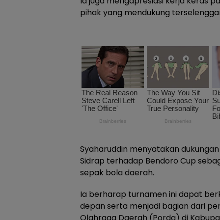
Ia juga mengapresiasi kerja keras pa
pihak yang mendukung terselengga
Syaharuddin menyatakan dukungan
Sidrap terhadap Bendoro Cup seba
sepak bola daerah.
Ia berharap turnamen ini dapat ber
depan serta menjadi bagian dari p
Olahraga Daerah (Porda) di Kabupa