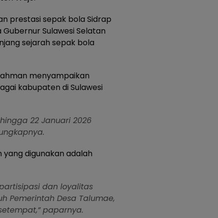
n prestasi sepak bola Sidrap
la Gubernur Sulawesi Selatan
anjang sejarah sepak bola
ul Rahman menyampaikan
rbagai kabupaten di Sulawesi
hingga 22 Januari 2026
 ungkapnya.
n yang digunakan adalah
artisipasi dan loyalitas
h Pemerintah Desa Talumae,
 setempat,” paparnya.