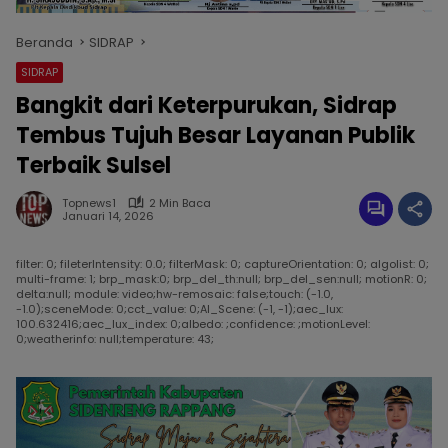
Beranda
SIDRAP
SIDRAP
Bangkit dari Keterpurukan, Sidrap
Tembus Tujuh Besar Layanan Publik
Terbaik Sulsel
Topnews1
2 Min Baca
Januari 14, 2026
filter: 0; fileterIntensity: 0.0; filterMask: 0; captureOrientation: 0; algolist: 0;
multi-frame: 1; brp_mask:0; brp_del_th:null; brp_del_sen:null; motionR: 0;
delta:null; module: video;hw-remosaic: false;touch: (-1.0,
-1.0);sceneMode: 0;cct_value: 0;AI_Scene: (-1, -1);aec_lux:
100.632416;aec_lux_index: 0;albedo: ;confidence: ;motionLevel:
0;weatherinfo: null;temperature: 43;