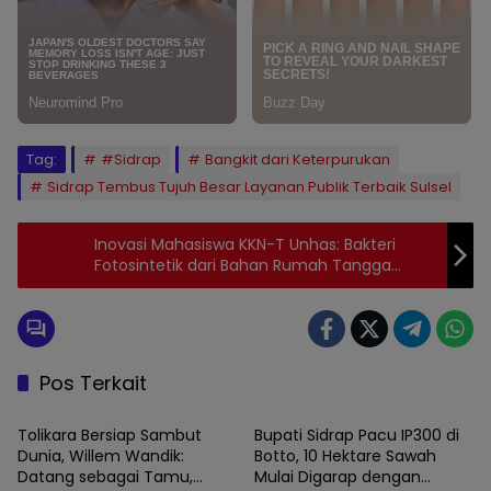
Tag:
#Sidrap
Bangkit dari Keterpurukan
Sidrap Tembus Tujuh Besar Layanan Publik Terbaik Sulsel
Inovasi Mahasiswa KKN-T Unhas: Bakteri
Fotosintetik dari Bahan Rumah Tangga
untuk Tanaman dan Bibit Ikan di Desa Kulo
Sidrap
Pos Terkait
SIDRAP
SIDRAP
Tolikara Bersiap Sambut
Bupati Sidrap Pacu IP300 di
Dunia, Willem Wandik:
Botto, 10 Hektare Sawah
Datang sebagai Tamu,
Mulai Digarap dengan
SIDRAP
SIDRAP