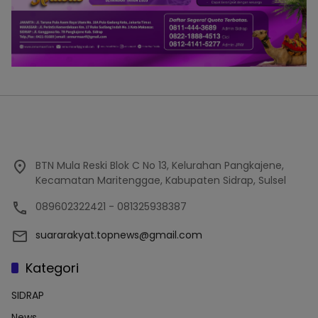
BTN Mula Reski Blok C No 13, Kelurahan Pangkajene,
Kecamatan Maritenggae, Kabupaten Sidrap, Sulsel
089602322421 - 081325938387
suararakyat.topnews@gmail.com
Kategori
SIDRAP
News