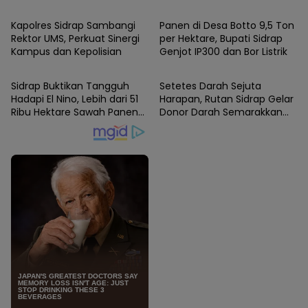
Pulang sebagai Saudara
Rotavator dan Traktor
Kapolres Sidrap Sambangi
Panen di Desa Botto 9,5 Ton
Rektor UMS, Perkuat Sinergi
per Hektare, Bupati Sidrap
Kampus dan Kepolisian
Genjot IP300 dan Bor Listrik
SIDRAP
SIDRAP
Sidrap Buktikan Tangguh
Setetes Darah Sejuta
Hadapi El Nino, Lebih dari 51
Harapan, Rutan Sidrap Gelar
Ribu Hektare Sawah Panen
Donor Darah Semarakkan
dan PM-AAS Lampaui Target
HUT Ke-81 Kemerdekaan RI