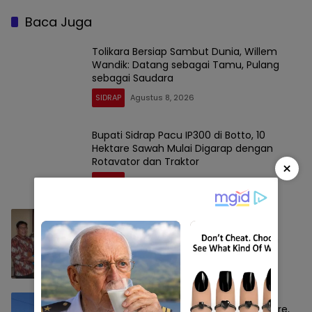
Baca Juga
Tolikara Bersiap Sambut Dunia, Willem
Wandik: Datang sebagai Tamu, Pulang
sebagai Saudara
SIDRAP
Agustus 8, 2026
Bupati Sidrap Pacu IP300 di Botto, 10
Hektare Sawah Mulai Digarap dengan
Rotavator dan Traktor
×
SIDRAP
Agustus 7, 2026
Kapolres Sidrap Sambangi Rektor UMS,
Perkuat Sinergi Kampus dan Kepolisian
SIDRAP
Agustus 7, 2026
Panen di Desa Botto 9,5 Ton per Hektare,