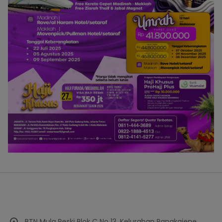
BTN Mula Reski Blok C No 13, Kelurahan Pangkajene,