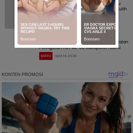
1 Foto
BRI Kucurkan Rp300 Juta, Pemkab Barru
Dorong Pengembangan Wisata Pasir Putih
Batupute
BARRU
Mei 22, 2026
Korwil BGN Kabupaten Barru Ikuti Rangkaian
Peringatan HUT ke-66 Kabupaten Barru
BARRU
April 14, 2026