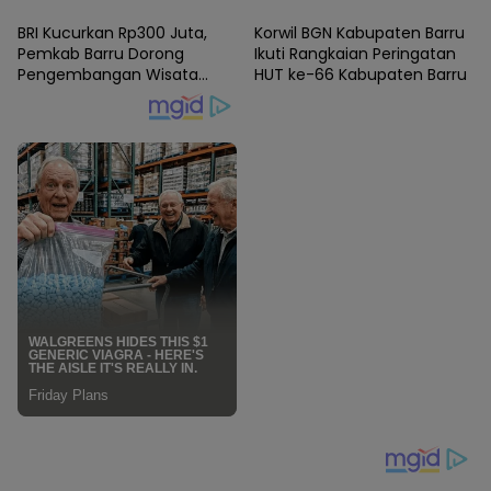
Sejak Dini di SMPN Satap 9
”Gerakan Bersama Cuci
1 Foto
BRI Kucurkan Rp300 Juta,
Korwil BGN Kabupaten Barru
Barru
Tangan Pintar”
Pemkab Barru Dorong
Ikuti Rangkaian Peringatan
Pengembangan Wisata
HUT ke-66 Kabupaten Barru
Pasir Putih Batupute