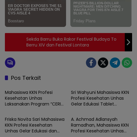
Sekda Barru Buka Rakor Festival Budaya To
Berru XIV dan Festival Lontara
Pos Terkait
BARRU
BARRU
Mahasiswa KKN Profesi
Sri Wahyuni Mahasiswa KKN
Kesehatan Unhas
Profesi Kesehatan Unhas
Laksanakan Program “CERIA”,
Gelar Edukasi Tablet
BARRU
BARRU
Tingkatkan Literasi Emosi
Tambah Darah sebagai
Remaja di UPTD SMPN Satap
Upaya Pencegahan Stunting
Friska Novita Sari Mahasiswa
A. Achmad Adlansyah
9 Barru
Sejak Dini di UPTD SMP
KKN Profesi Kesehatan
Ramadhan, Mahasiswa KKN
Negeri Satap 9 Barru
Unhas Gelar Edukasi dan
Profesi Kesehatan Unhas
BARRU
BARRU
Skrining LILA, Cegah KEK
Gelar Program Kerja