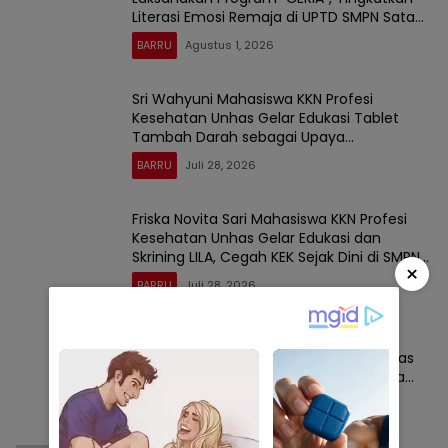
Literasi Emosi Remaja di UPTD SMPN Satap
9 Barru
BARRU
Agustus 1, 2026
Sri Wahyuni Mahasiswa KKN Profesi
Kesehatan Unhas Gelar Edukasi Tablet
Tambah Darah sebagai Upaya
Pencegahan Stunting Sejak Dini di UPTD
BARRU
Juli 28, 2026
SMP Negeri Satap 9 Barru
Friska Novita Sari Mahasiswa KKN Profesi
Kesehatan Unhas Gelar Edukasi dan
Skrining LILA, Cegah KEK Sejak Dini di SMPN
×
Satap 9 Barru
BARRU
Juli 28, 2026
A. Achmad Adlansyah Ramadhan,
Mahasiswa KKN Profesi Kesehatan Unhas
Gelar Program Kerja ”Gerakan Bersama
Cuci Tangan Pintar”
BARRU
Juli 28, 2026