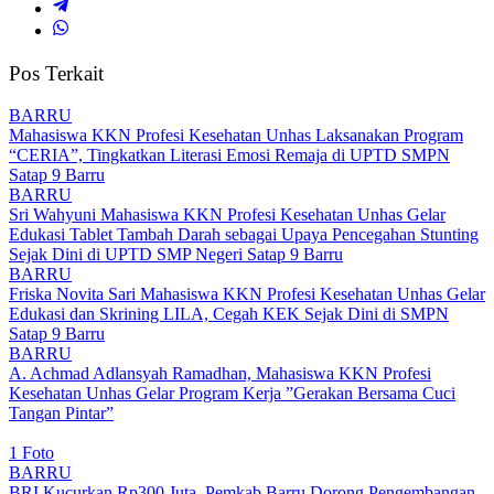
Pos Terkait
BARRU
Mahasiswa KKN Profesi Kesehatan Unhas Laksanakan Program
“CERIA”, Tingkatkan Literasi Emosi Remaja di UPTD SMPN
Satap 9 Barru
BARRU
Sri Wahyuni Mahasiswa KKN Profesi Kesehatan Unhas Gelar
Edukasi Tablet Tambah Darah sebagai Upaya Pencegahan Stunting
Sejak Dini di UPTD SMP Negeri Satap 9 Barru
BARRU
Friska Novita Sari Mahasiswa KKN Profesi Kesehatan Unhas Gelar
Edukasi dan Skrining LILA, Cegah KEK Sejak Dini di SMPN
Satap 9 Barru
BARRU
A. Achmad Adlansyah Ramadhan, Mahasiswa KKN Profesi
Kesehatan Unhas Gelar Program Kerja ”Gerakan Bersama Cuci
Tangan Pintar”
1 Foto
BARRU
BRI Kucurkan Rp300 Juta, Pemkab Barru Dorong Pengembangan