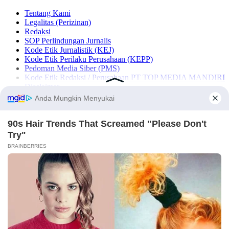
Tentang Kami
Legalitas (Perizinan)
Redaksi
SOP Perlindungan Jurnalis
Kode Etik Jurnalistik (KEJ)
Kode Etik Perilaku Perusahaan (KEPP)
Pedoman Media Siber (PMS)
Kode Etik Redaksi / Perusahaan PT TOP MEDIA MANDIRI
Disclaimer
Privacy Policy
Copy Right 2025 | PT. TOP MEDIA MANDIRI
×
NASIONAL
SULSEL
MAKASSAR
MAROS
PANGKEP
BARRU
PAREPARE