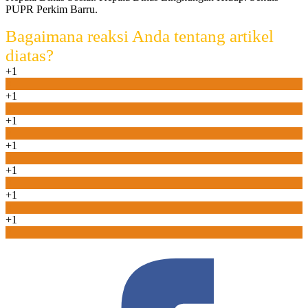
PUPR Perkim Barru.
Bagaimana reaksi Anda tentang artikel
diatas?
+1
0
+1
0
+1
0
+1
0
+1
0
+1
0
+1
0