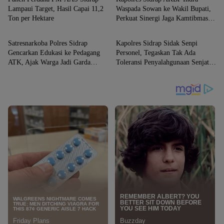
Lampaui Target, Hasil Capai 11,2
Waspada Sowan ke Wakil Bupati,
Ton per Hektare
Perkuat Sinergi Jaga Kamtibmas
SIDRAP
SIDRAP
dan Dukung Pembangunan
Satresnarkoba Polres Sidrap
Kapolres Sidrap Sidak Senpi
Gencarkan Edukasi ke Pedagang
Personel, Tegaskan Tak Ada
ATK, Ajak Warga Jadi Garda
Toleransi Penyalahgunaan Senjata
Terdepan Perangi Narkoba
Dinas