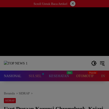
Langsung
×
Scroll Untuk Baca Artikel
ke
konten
NASIONAL
SULSEL
KESEHATAN
OTOMOTIF
INT
Beranda
SIDRAP
SIDRAP
Usut Dugaan Korupsi Chromebook, Kejari