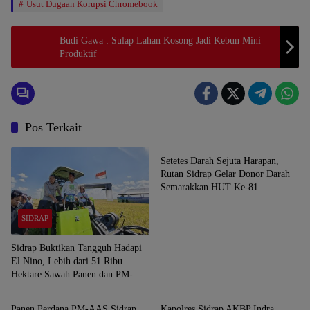
Usut Dugaan Korupsi Chromebook
Budi Gawa : Sulap Lahan Kosong Jadi Kebun Mini
Produktif
Pos Terkait
SIDRAP
Setetes Darah Sejuta Harapan,
Rutan Sidrap Gelar Donor Darah
Semarakkan HUT Ke-81
Kemerdekaan RI
SIDRAP
Sidrap Buktikan Tangguh Hadapi
El Nino, Lebih dari 51 Ribu
Hektare Sawah Panen dan PM-
SIDRAP
SIDRAP
AAS Lampaui Target
Panen Perdana PM-AAS Sidrap
Kapolres Sidrap AKBP Indra