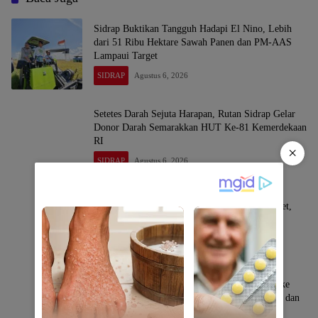
Sidrap Buktikan Tangguh Hadapi El Nino, Lebih
dari 51 Ribu Hektare Sawah Panen dan PM-AAS
Lampaui Target
SIDRAP
Agustus 6, 2026
Setetes Darah Sejuta Harapan, Rutan Sidrap Gelar
Donor Darah Semarakkan HUT Ke-81 Kemerdekaan
RI
×
SIDRAP
Agustus 6, 2026
Panen Perdana PM-AAS Sidrap Lampaui Target,
Hasil Capai 11,2 Ton per Hektare
SIDRAP
Agustus 6, 2026
Kapolres Sidrap AKBP Indra Waspada Sowan ke
Wakil Bupati, Perkuat Sinergi Jaga Kamtibmas dan
Dukung Pembangunan