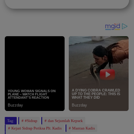
Tag:
#Sidrap
dan Sejumlah Kepsek
Kejari Sidrap Periksa Plt. Kadis
Mantan Kadis