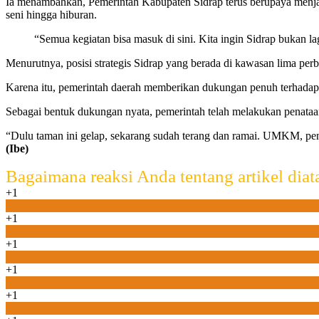
Ia menambahkan, Pemerintah Kabupaten Sidrap terus berupaya menjadi
seni hingga hiburan.
“Semua kegiatan bisa masuk di sini. Kita ingin Sidrap bukan la
Menurutnya, posisi strategis Sidrap yang berada di kawasan lima per
Karena itu, pemerintah daerah memberikan dukungan penuh terhadap
Sebagai bentuk dukungan nyata, pemerintah telah melakukan penata
“Dulu taman ini gelap, sekarang sudah terang dan ramai. UMKM, penj
(Ibe)
Bagaimana reaksi Anda tentang artikel diat
+1
0
+1
0
+1
0
+1
0
+1
0