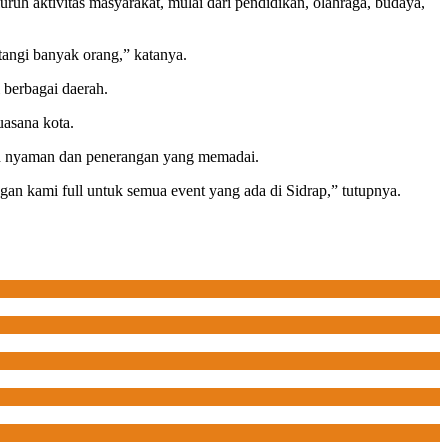
uh aktivitas masyarakat, mulai dari pendidikan, olahraga, budaya,
atangi banyak orang,” katanya.
 berbagai daerah.
asana kota.
ih nyaman dan penerangan yang memadai.
an kami full untuk semua event yang ada di Sidrap,” tutupnya.