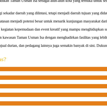
kan Taman Usman Isa sebagai alun-alun kota yang terbuka untuk selur
gi sekadar daerah yang dilintasi, tetapi menjadi daerah tujuan yang did
batasan menjadi potensi besar untuk menarik kunjungan masyarakat dari
 kegiatan kepemudaan dan event kreatif yang mampu menghidupkan su
an kawasan Taman Usman Isa dengan menghadirkan fasilitas yang leb
ual durian, dan pedagang lainnya juga semakin banyak di sini. Dukung
as?