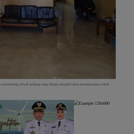
idrap mendatangi sebuah gudang yang diduga menjadi lokasi penampungan rokok