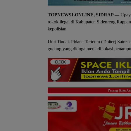
TOPNEWS1.ONLINE, SIDRAP —
Upaya
rokok ilegal di Kabupaten Sidenreng Rappang
kepolisian.
Unit Tindak Pidana Tertentu (Tipiter) Satres
gudang yang diduga menjadi lokasi penampun
Pasang Iklan An