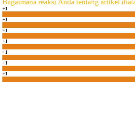
Bagaimana reaksi Anda tentang artikel diat
+1
0
+1
0
+1
0
+1
0
+1
0
+1
0
+1
0