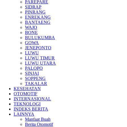
PAREPARE
SIDRAP
PINRANG
ENREKANG
BANTAENG
WAJO
BONE
BULUKUMBA
GOWA
JENEPONTO
LUWU
LUWU TIMUR
LUWU UTARA
PALOPO
SINJAI
SOPPENG
TAKALAR
KESEHATAN
OTOMOTIF
INTERNASIONAL
TEKNOLOGI
INDEKS BERITA
LAINNYA
Manfaat Buah
Berita Otomotif