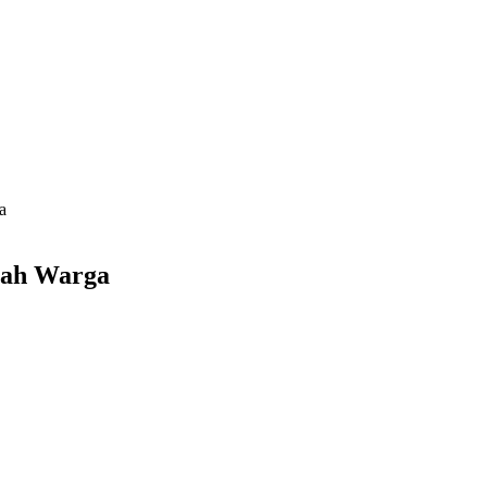
a
mah Warga