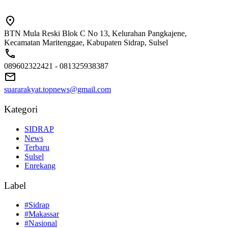
BTN Mula Reski Blok C No 13, Kelurahan Pangkajene,
Kecamatan Maritenggae, Kabupaten Sidrap, Sulsel
089602322421 - 081325938387
suararakyat.topnews@gmail.com
Kategori
SIDRAP
News
Terbaru
Sulsel
Enrekang
Label
#Sidrap
#Makassar
#Nasional