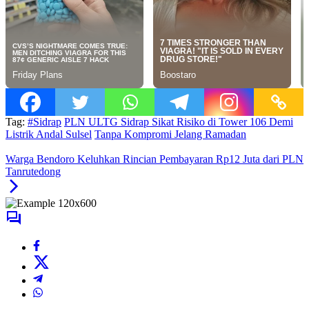
Tag:
#Sidrap
PLN ULTG Sidrap Sikat Risiko di Tower 106 Demi
Listrik Andal Sulsel
Tanpa Kompromi Jelang Ramadan
Warga Bendoro Keluhkan Rincian Pembayaran Rp12 Juta dari PLN
Tanrutedong