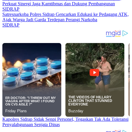
Perkuat Sinergi Jaga Kamtibmas dan Dukung Pembangunan
SIDRAP
Satresnarkoba Polres Sidrap Gencarkan Edukasi ke Pedagang ATK,
Ajak Warga Jadi Garda Terdepan Perangi Narkoba
SIDRAP
Kapolres Sidrap Sidak Senpi Personel, Tegaskan Tak Ada Toleransi
Penyalahgunaan Senjata Dinas