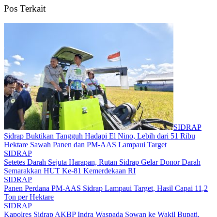
Pos Terkait
SIDRAP
Sidrap Buktikan Tangguh Hadapi El Nino, Lebih dari 51 Ribu
Hektare Sawah Panen dan PM-AAS Lampaui Target
SIDRAP
Setetes Darah Sejuta Harapan, Rutan Sidrap Gelar Donor Darah
Semarakkan HUT Ke-81 Kemerdekaan RI
SIDRAP
Panen Perdana PM-AAS Sidrap Lampaui Target, Hasil Capai 11,2
Ton per Hektare
SIDRAP
Kapolres Sidrap AKBP Indra Waspada Sowan ke Wakil Bupati,