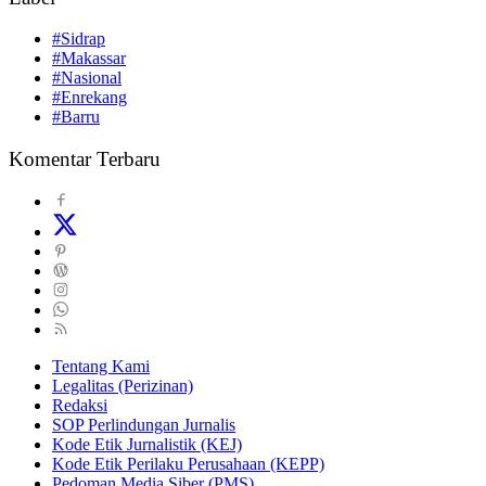
#Sidrap
#Makassar
#Nasional
#Enrekang
#Barru
Komentar Terbaru
Tentang Kami
Legalitas (Perizinan)
Redaksi
SOP Perlindungan Jurnalis
Kode Etik Jurnalistik (KEJ)
Kode Etik Perilaku Perusahaan (KEPP)
Pedoman Media Siber (PMS)