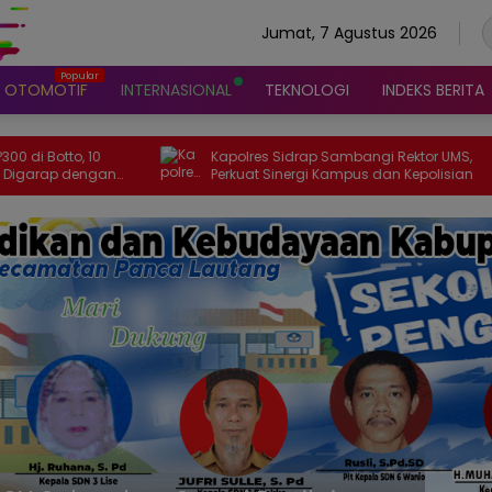
Jumat, 7 Agustus 2026
OTOMOTIF
INTERNASIONAL
TEKNOLOGI
INDEKS BERITA
Kapolres Sidrap Sambangi Rektor UMS,
Kades Kajaolal
Perkuat Sinergi Kampus dan Kepolisian
Kerusakan Plan B
Perbaikan Diang