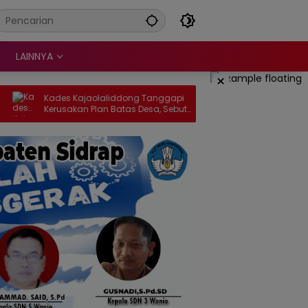
LAINNYA
×
iddong Tanggapi
Mahasiswa KKN Unhas Laksanakan
atas Desa, Sebut
Program Matti BCS untuk Menilai Kond
garkan Tahun 2027
Tubuh dan Estimasi Berat Badan Sapi
Desa Mattirowalie