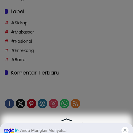
Label
#Sidrap
#Makassar
#Nasional
#Enrekang
#Barru
Komentar Terbaru
Tentang Kami
Legalitas (Perizinan)
Redaksi
SOP Perlindungan Jurnalis
Kode Etik Jurnalistik (KEJ)