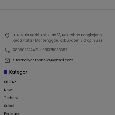
BTN Mula Reski Blok C No 13, Kelurahan Pangkajene,
Kecamatan Maritenggae, Kabupaten Sidrap, Sulsel
089602322421 - 081325938387
suararakyat.topnews@gmail.com
Kategori
SIDRAP
News
Terbaru
Sulsel
Enrekang