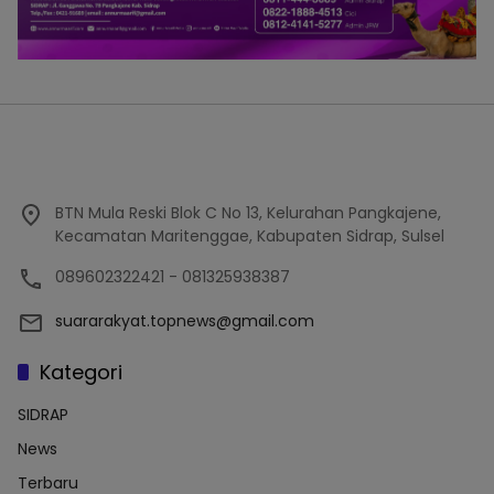
BTN Mula Reski Blok C No 13, Kelurahan Pangkajene,
Kecamatan Maritenggae, Kabupaten Sidrap, Sulsel
089602322421 - 081325938387
suararakyat.topnews@gmail.com
Kategori
SIDRAP
News
Terbaru