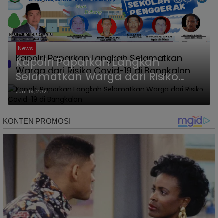
News
Kapolri Paparkan Langkah Selamatkan
Kapolri Paparkan Langkah
Warga dari Risiko Covid-19 di Bangkalan
Selamatkan Warga dari Risiko
Covid-19 di Bangkalan
Juni 19, 2021