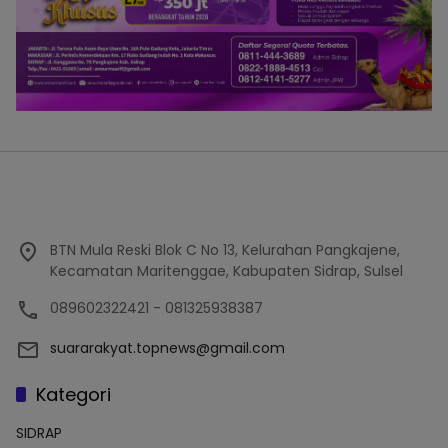
BTN Mula Reski Blok C No 13, Kelurahan Pangkajene,
Kecamatan Maritenggae, Kabupaten Sidrap, Sulsel
089602322421 - 081325938387
suararakyat.topnews@gmail.com
Kategori
SIDRAP