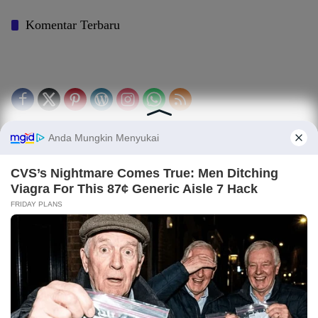
Komentar Terbaru
Tentang Kami
Legalitas (Perizinan)
Redaksi
SOP Perlindungan Jurnalis
Kode Etik Jurnalistik (KEJ)
Kode Etik Perilaku Perusahaan (KEPP)
Pedoman Media Siber (PMS)
Kode Etik Redaksi / Perusahaan PT TOP MEDIA MANDIRI
Disclaimer
Privacy Policy
Copy Right 2025 | PT. TOP MEDIA MANDIRI
Light
Dark
×