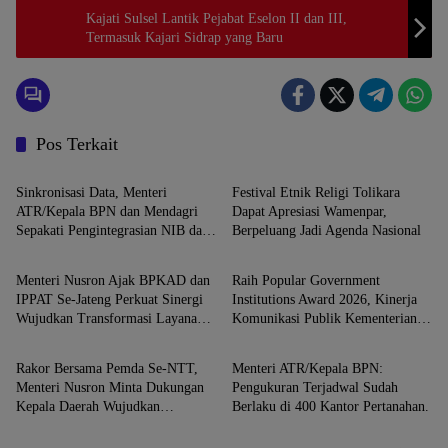
Kajati Sulsel Lantik Pejabat Eselon II dan III,
Termasuk Kajari Sidrap yang Baru
Pos Terkait
Nasional
Nasional
Sinkronisasi Data, Menteri
Festival Etnik Religi Tolikara
ATR/Kepala BPN dan Mendagri
Dapat Apresiasi Wamenpar,
Sepakati Pengintegrasian NIB dan
Berpeluang Jadi Agenda Nasional
Nasional
Nasional
NOP.
Menteri Nusron Ajak BPKAD dan
Raih Popular Government
IPPAT Se-Jateng Perkuat Sinergi
Institutions Award 2026, Kinerja
Wujudkan Transformasi Layanan
Komunikasi Publik Kementerian
Nasional
Nasional
Pertanahan
ATR/BPN Kembali Diakui
Rakor Bersama Pemda Se-NTT,
Menteri ATR/Kepala BPN:
Menteri Nusron Minta Dukungan
Pengukuran Terjadwal Sudah
Kepala Daerah Wujudkan
Berlaku di 400 Kantor Pertanahan.
Transformasi Layanan Pertanahan