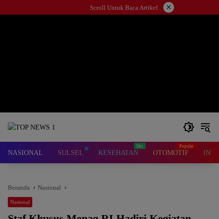
Langsung
×
Scroll Untuk Baca Artikel
ke
konten
NASIONAL
SULSEL
KESEHATAN
OTOMOTIF
INT
Beranda
Nasional
Nasional
Staf Khusus Menag RI Hadiri Kegiatan