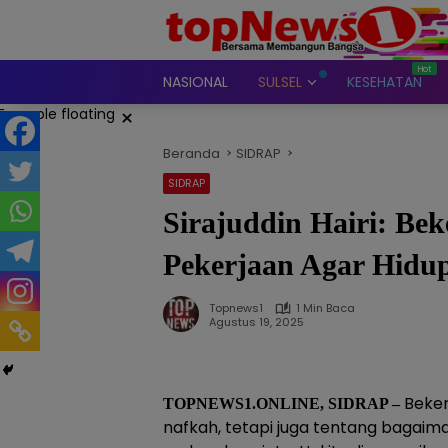
Langsung
ke
konten
NASIONAL
SULSEL
KESEHATAN
×
Beranda
SIDRAP
SIDRAP
Sirajuddin Hairi: Bek
Pekerjaan Agar Hidu
Topnews1
1 Min Baca
Agustus 19, 2025
Beker
TOPNEWS1.ONLINE, SIDRAP –
nafkah, tetapi juga tentang bagai