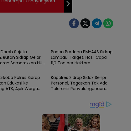
Massenrempulu Bhayangkara
SIDRAP
 Darah Sejuta
Panen Perdana PM-AAS Sidrap
, Rutan Sidrap Gelar
Lampaui Target, Hasil Capai
Darah Semarakkan HUT
11,2 Ton per Hektare
SIDRAP
emerdekaan RI
arkoba Polres Sidrap
Kapolres Sidrap Sidak Senpi
an Edukasi ke
Personel, Tegaskan Tak Ada
g ATK, Ajak Warga
Toleransi Penyalahgunaan
rda Terdepan Perangi
Senjata Dinas
a