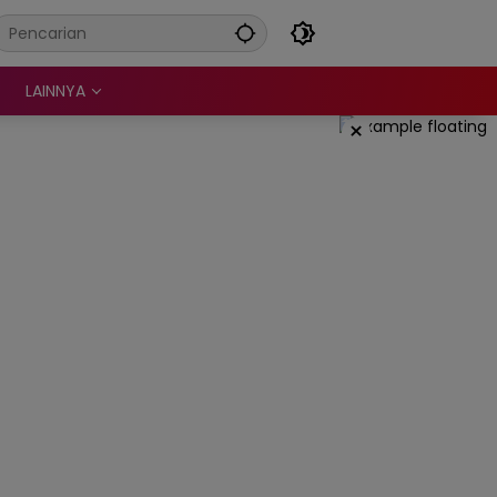
LAINNYA
×