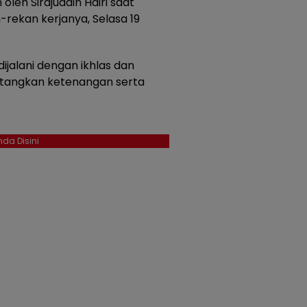
 oleh Sirajuddin Hairi saat
rekan kerjanya, Selasa 19
ijalani dengan ikhlas dan
tangkan ketenangan serta
da Disini