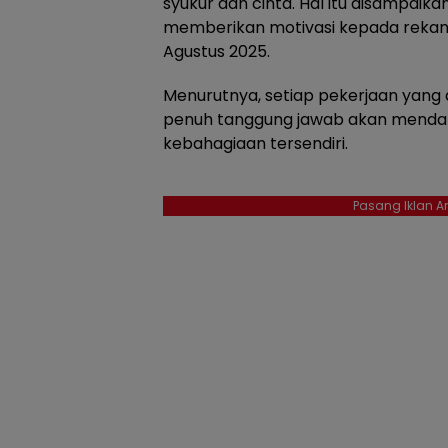
syukur dan cinta. Hal itu disampaikan
memberikan motivasi kepada rekan-
Agustus 2025.
Menurutnya, setiap pekerjaan yang d
penuh tanggung jawab akan menda
kebahagiaan tersendiri.
Pasang Iklan An