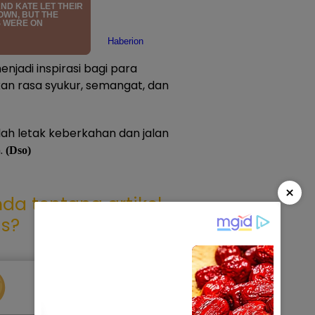
jadi inspirasi bagi para
n rasa syukur, semangat, dan
lah letak keberkahan dan jalan
n.
(Dso)
×
da tentang artikel
as?