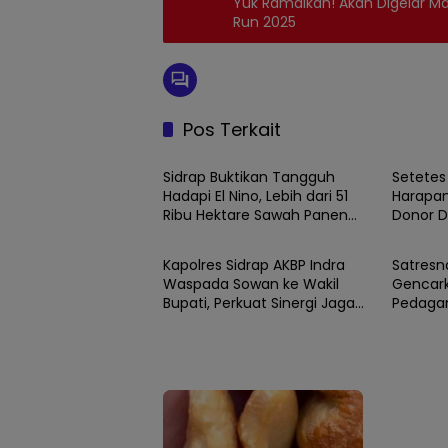
Yuk Ramaikan! Akan Digelar 
Run 2025
Pos Terkait
SIDRAP
SIDRAP
Sidrap Buktikan Tangguh
Setetes
Hadapi El Nino, Lebih dari 51
Harapan
Ribu Hektare Sawah Panen
Donor 
SIDRAP
SIDRAP
dan PM-AAS Lampaui Target
Ke-81 K
Kapolres Sidrap AKBP Indra
Satresn
Waspada Sowan ke Wakil
Gencark
Bupati, Perkuat Sinergi Jaga
Pedagan
Kamtibmas dan Dukung
Jadi Ga
Pembangunan
Narkob