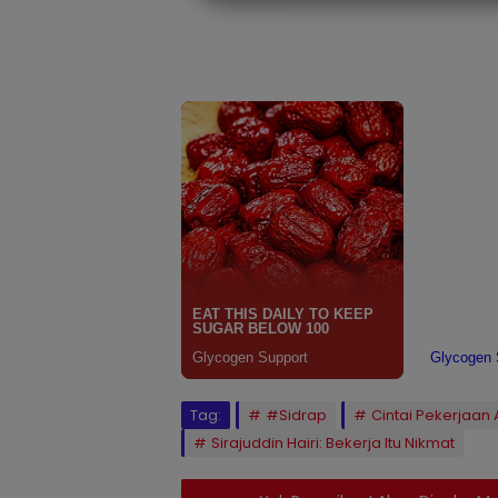
Tag:
#Sidrap
Cintai Pekerjaan
Sirajuddin Hairi: Bekerja Itu Nikmat