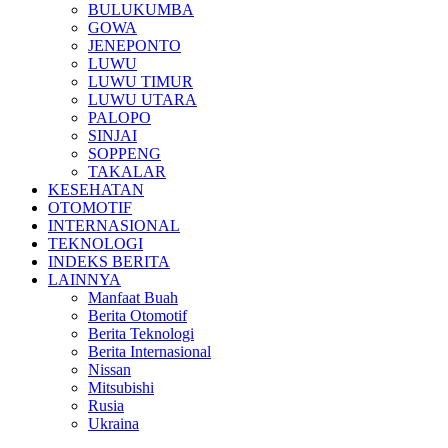
BULUKUMBA
GOWA
JENEPONTO
LUWU
LUWU TIMUR
LUWU UTARA
PALOPO
SINJAI
SOPPENG
TAKALAR
KESEHATAN
OTOMOTIF
INTERNASIONAL
TEKNOLOGI
INDEKS BERITA
LAINNYA
Manfaat Buah
Berita Otomotif
Berita Teknologi
Berita Internasional
Nissan
Mitsubishi
Rusia
Ukraina