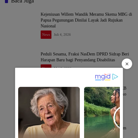
Baca Juga
Kejeniusan Willem Wandik Meramu Skema MBG di
Papua Pegunungan Dinilai Layak Jadi Rujukan
Nasional
News
Juli 4, 2026
Peduli Sesama, Fraksi NasDem DPRD Sidrap Beri
Harapan Baru bagi Penyandang Disabilitas
×
News
Mei 8, 2026
Terindikasi Langgar Kebijakan Menhub, UPPKB
Tana Batue Beroperasi Hingga Subuh Saat Posko
Angkutan Lebaran Berlangsung
News
Maret 18, 2026
Kajari Sidrap Lantik Kasi Datun dan Kasi Pidum
Baru