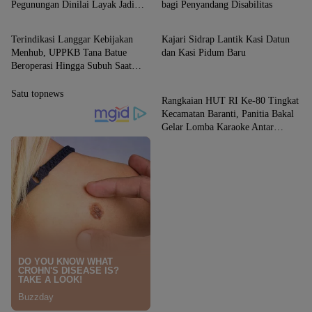
Pegunungan Dinilai Layak Jadi
bagi Penyandang Disabilitas
News
News
Rujukan Nasional
Terindikasi Langgar Kebijakan
Kajari Sidrap Lantik Kasi Datun
Menhub, UPPKB Tana Batue
dan Kasi Pidum Baru
Beroperasi Hingga Subuh Saat
News
Posko Angkutan Lebaran
Berlangsung
Satu topnews
Rangkaian HUT RI Ke-80 Tingkat
Kecamatan Baranti, Panitia Bakal
Gelar Lomba Karaoke Antar
Instansi dan Masyarakat