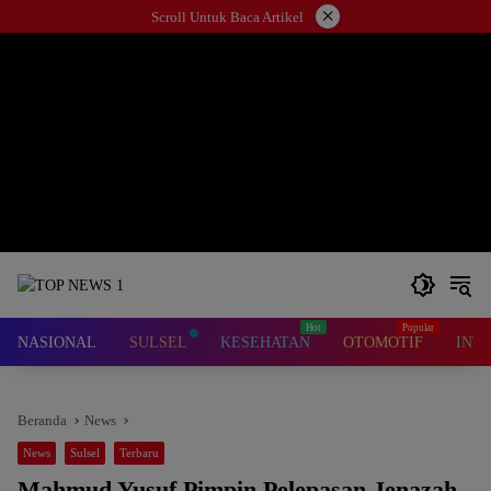
Langsung
×
Scroll Untuk Baca Artikel
ke
konten
NASIONAL
SULSEL
KESEHATAN
OTOMOTIF
INT
Beranda
News
News
Sulsel
Terbaru
Mahmud Yusuf Pimpin Pelepasan Jenazah