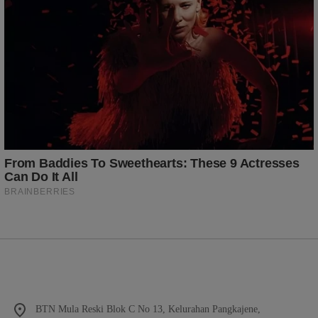
BTN Mula Reski Blok C No 13, Kelurahan Pangkajene,