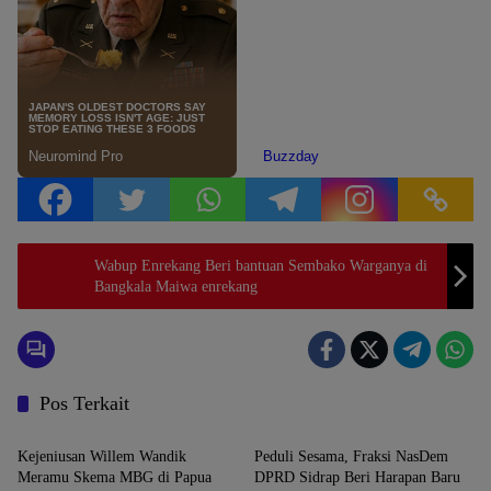
Wabup Enrekang Beri bantuan Sembako Warganya di
Bangkala Maiwa enrekang
Pos Terkait
News
News
Kejeniusan Willem Wandik
Peduli Sesama, Fraksi NasDem
Meramu Skema MBG di Papua
DPRD Sidrap Beri Harapan Baru