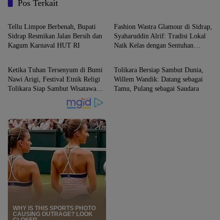
Pos Terkait
SIDRAP
SIDRAP
Tellu Limpoe Berbenah, Bupati
Fashion Wastra Glamour di Sidrap,
Sidrap Resmikan Jalan Bersih dan
Syaharuddin Alrif: Tradisi Lokal
Kagum Karnaval HUT RI
Naik Kelas dengan Sentuhan
SIDRAP
SIDRAP
Modern
Ketika Tuhan Tersenyum di Bumi
Tolikara Bersiap Sambut Dunia,
Nawi Arigi, Festival Etnik Religi
Willem Wandik: Datang sebagai
Tolikara Siap Sambut Wisatawan
Tamu, Pulang sebagai Saudara
Dunia