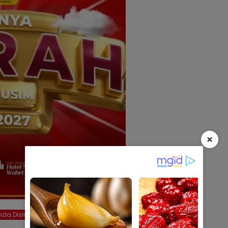
×
da Disini