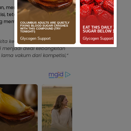
man, menyampaikan bahwa
si, tetapi juga menjadi wadah
memiliki potensi di dunia
 kita kembali bisa
i menjadi awal kebangkitan
 lama vakum dari kompetisi,”