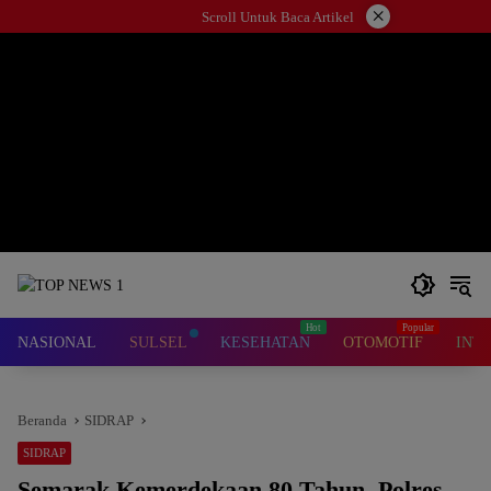
Langsung
×
Scroll Untuk Baca Artikel
ke
konten
NASIONAL
SULSEL
KESEHATAN
OTOMOTIF
INT
Beranda
SIDRAP
SIDRAP
Semarak Kemerdekaan 80 Tahun, Polres