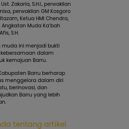
Ust. Zakaria, S.H.I., perwakilan
isa, perwakilan GM Kosgoro
ultazam, Ketua HMI Chendra,
, Angkatan Muda Ka’bah
is, S.H.
s muda ini menjadi bukti
n kebersamaan dalam
k kemajuan Barru.
h Kabupaten Barru berharap
 menggelora dalam diri
tu, berinovasi, dan
judkan Barru yang lebih
an.
da tentang artikel