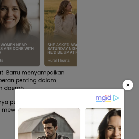
ati Barru menyampaikan
peran penting dalam
×
 daerah.
nya penerus kepemimpinan,
am mewujudkan kemajuan