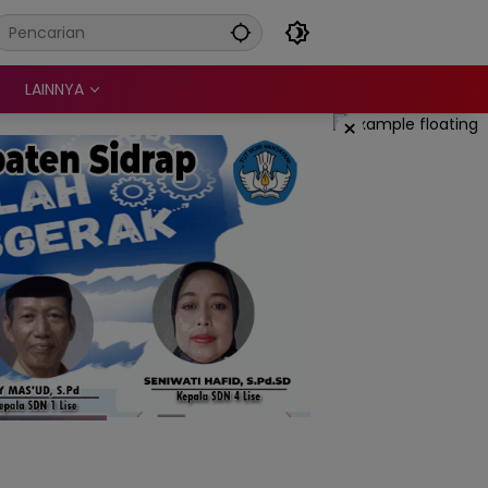
LAINNYA
×