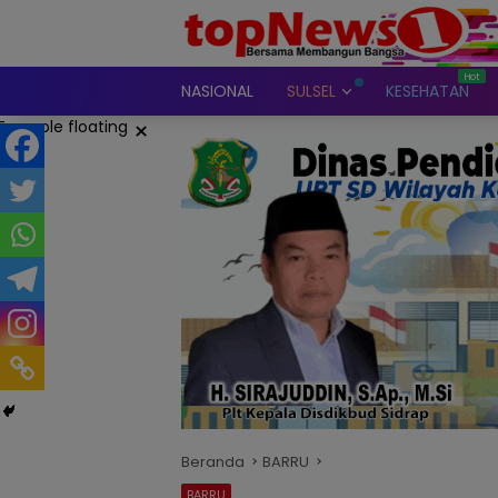
Langsung
ke
konten
NASIONAL
SULSEL
KESEHATAN
×
Beranda
BARRU
BARRU