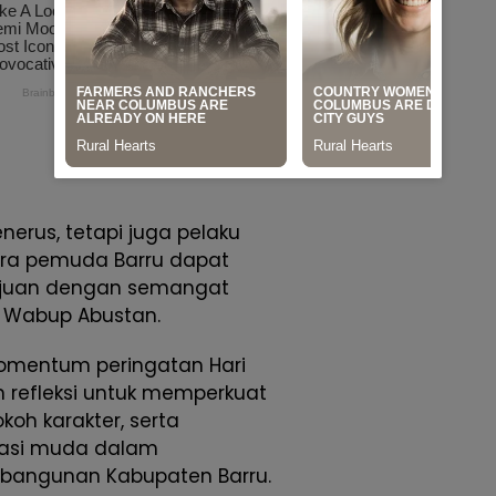
nerus, tetapi juga pelaku
ara pemuda Barru dapat
ajuan dengan semangat
r Wabup Abustan.
mentum peringatan Hari
 refleksi untuk memperkuat
oh karakter, serta
asi muda dalam
embangunan Kabupaten Barru.