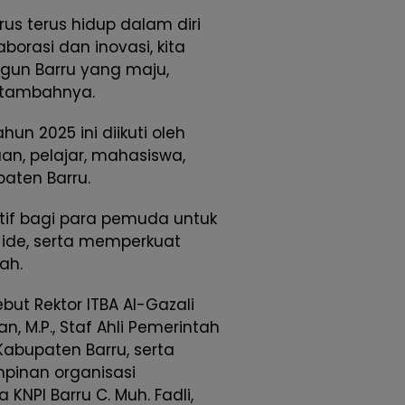
 terus hidup dalam diri
borasi dan inovasi, kita
n Barru yang maju,
” tambahnya.
n 2025 ini diikuti oleh
an, pelajar, mahasiswa,
paten Barru.
atif bagi para pemuda untuk
ide, serta memperkuat
ah.
but Rektor ITBA Al-Gazali
n, M.P., Staf Ahli Pemerintah
Kabupaten Barru, serta
pinan organisasi
KNPI Barru C. Muh. Fadli,